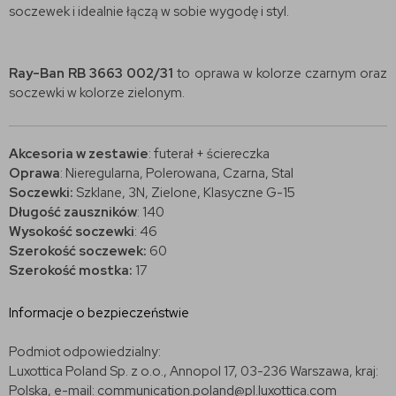
soczewek i idealnie łączą w sobie wygodę i styl.
Ray-Ban RB 3663 002/31
to oprawa w kolorze czarnym oraz
soczewki w kolorze zielonym.
Akcesoria w zestawie
: futerał + ściereczka
Oprawa
: Nieregularna, Polerowana, Czarna, Stal
Soczewki:
Szklane, 3N, Zielone, Klasyczne G-15
Długość zauszników
: 140
Wysokość soczewki
: 46
Szerokość soczewek:
60
Szerokość mostka:
17
Informacje o bezpieczeństwie
Podmiot odpowiedzialny:
Luxottica Poland Sp. z o.o., Annopol 17, 03-236 Warszawa, kraj:
Polska, e-mail: communication.poland@pl.luxottica.com