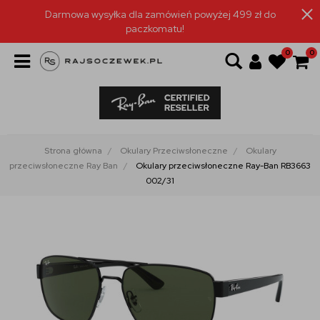
Darmowa wysyłka dla zamówień powyżej 499 zł do
paczkomatu!
0
0
Strona główna
Okulary Przeciwsłoneczne
Okulary
przeciwsłoneczne Ray Ban
Okulary przeciwsłoneczne Ray-Ban RB3663
002/31