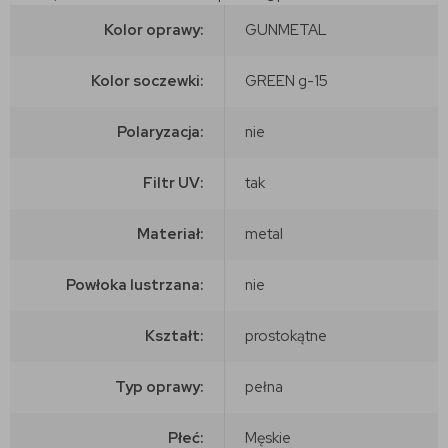
Kolor oprawy:
GUNMETAL
Kolor soczewki:
GREEN g-15
Polaryzacja:
nie
Filtr UV:
tak
Materiał:
metal
Powłoka lustrzana:
nie
Kształt:
prostokątne
Typ oprawy:
pełna
Płeć:
Męskie