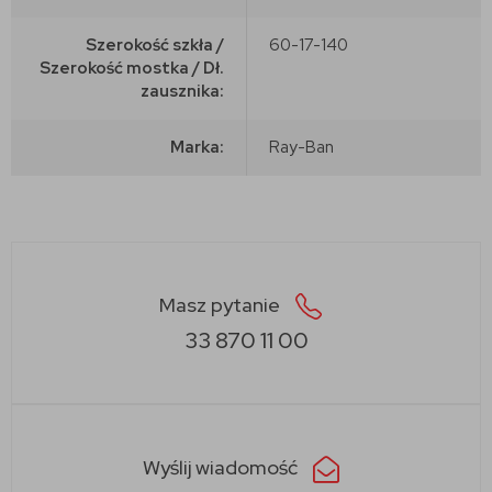
Szerokość szkła /
60-17-140
Szerokość mostka / Dł.
zausznika:
Marka:
Ray-Ban
Masz pytanie
33 870 11 00
Wyślij wiadomość