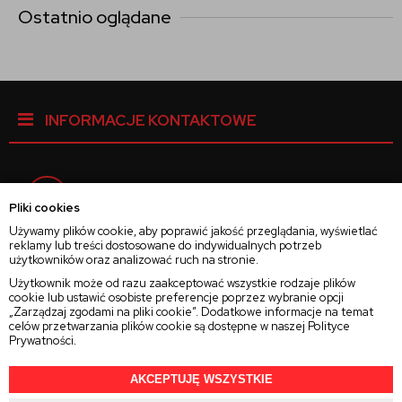
Ostatnio oglądane
INFORMACJE KONTAKTOWE
Facebook
Pliki cookies
Używamy plików cookie, aby poprawić jakość przeglądania, wyświetlać
reklamy lub treści dostosowane do indywidualnych potrzeb
Instagram
użytkowników oraz analizować ruch na stronie.
Użytkownik może od razu zaakceptować wszystkie rodzaje plików
cookie lub ustawić osobiste preferencje poprzez wybranie opcji
Twitter
„Zarządzaj zgodami na pliki cookie”. Dodatkowe informacje na temat
celów przetwarzania plików cookie są dostępne w naszej
Polityce
Prywatności
.
AKCEPTUJĘ WSZYSTKIE
2025 © Wszelkie Prawa Zastrzeżone
Rajsoczewek.pl