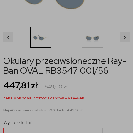
Okulary przeciwsłoneczne Ray-
Ban OVAL RB3547 001/56
447,81
zł
649,00
zł
cena obniżona:
promocja cenowa -
Ray-Ban
Najniższa cena z ostatnich 30 dni to: 441,32 zł
Wybierz kolor: