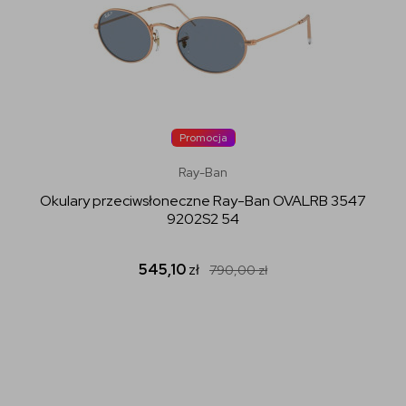
Promocja
Ray-Ban
Okulary przeciwsłoneczne Ray-Ban OVALRB 3547
9202S2 54
545,10
zł
790,00
zł