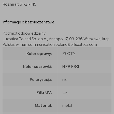
Rozmiar:
51-21-145
Informacje o bezpieczeństwie
Podmiot odpowiedzialny:
Luxottica Poland Sp. z o.o., Annopol 17, 03-236 Warszawa, kraj:
Polska, e-mail: communication.poland@pl.luxottica.com
Kolor oprawy:
ZŁOTY
Kolor soczewki:
NIEBIESKI
Polaryzacja:
nie
Filtr UV:
tak
Materiał:
metal