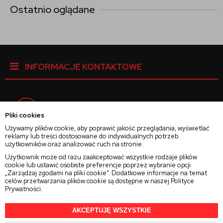
Ostatnio oglądane
INFORMACJE KONTAKTOWE
Facebook
Pliki cookies
Używamy plików cookie, aby poprawić jakość przeglądania, wyświetlać
reklamy lub treści dostosowane do indywidualnych potrzeb
Instagram
użytkowników oraz analizować ruch na stronie.
Użytkownik może od razu zaakceptować wszystkie rodzaje plików
cookie lub ustawić osobiste preferencje poprzez wybranie opcji
Twitter
„Zarządzaj zgodami na pliki cookie”. Dodatkowe informacje na temat
celów przetwarzania plików cookie są dostępne w naszej
Polityce
Prywatności
.
AKCEPTUJĘ WSZYSTKIE
2025 © Wszelkie Prawa Zastrzeżone
Rajsoczewek.pl