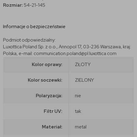
Rozmiar:
54-21-145
Informacje o bezpieczeństwie
Podmiot odpowiedzialny:
Luxottica Poland Sp. z o.o., Annopol 17, 03-236 Warszawa, kraj:
Polska, e-mail: communication.poland@pl.luxottica.com
Kolor oprawy:
ZŁOTY
Kolor soczewki:
ZIELONY
Polaryzacja:
nie
Filtr UV:
tak
Materiał:
metal