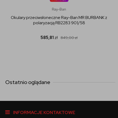
Ray-Ban
Okulary przeciwsłoneczne Ray-Ban MR BURBANK z
polaryzacją RB2283 901/58
585,81
zł
849,00
zł
Ostatnio oglądane
INFORMACJE KONTAKTOWE