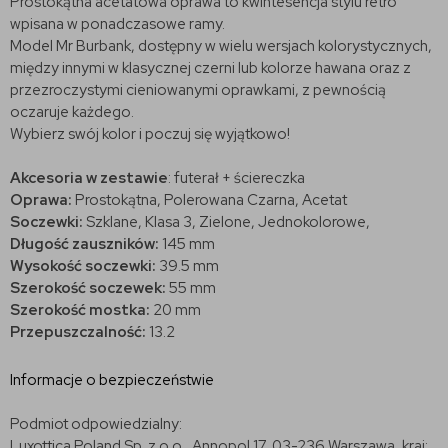
Prostokątna acetatowa oprawa to kwintesencja stylu retro
wpisana w ponadczasowe ramy.
Model Mr Burbank, dostępny w wielu wersjach kolorystycznych,
między innymi w klasycznej czerni lub kolorze hawana oraz z
przezroczystymi cieniowanymi oprawkami, z pewnością
oczaruje każdego.
Wybierz swój kolor i poczuj się wyjątkowo!
Akcesoria w zestawie
: futerał + ściereczka
Oprawa:
Prostokątna, Polerowana Czarna, Acetat
Soczewki:
Szklane, Klasa 3, Zielone, Jednokolorowe,
Długość zauszników:
145 mm
Wysokość soczewki:
39.5 mm
Szerokość soczewek:
55 mm
Szerokość mostka:
20 mm
Przepuszczalność:
13.2
Informacje o bezpieczeństwie
Podmiot odpowiedzialny:
Luxottica Poland Sp. z o.o., Annopol 17, 03-236 Warszawa, kraj: