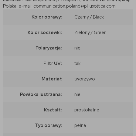
Polska, e-mail: communication.poland@pl.luxottica.com
Kolor oprawy:
Czarny / Black
Kolor soczewki:
Zielony / Green
Polaryzacja:
nie
Filtr UV:
tak
Materiał:
tworzywo
Powłoka lustrzana:
nie
Kształt:
prostokątne
Typ oprawy:
pełna