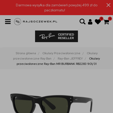
Darmowa wysyłka dla zamówień powyżej 499 zł do
paczkomatu!
0
0
Strona główna
Okulary Przeciwsłoneczne
Okulary
przeciwsłoneczne Ray Ban
Ray-Ban JEFFREY
Okulary
przeciwsłoneczne Ray-Ban MR BURBANK RB2283 901/31