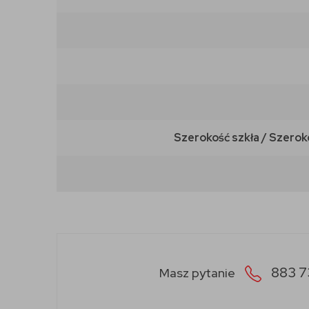
Szerokość szkła / Szerok
883 7
Masz pytanie