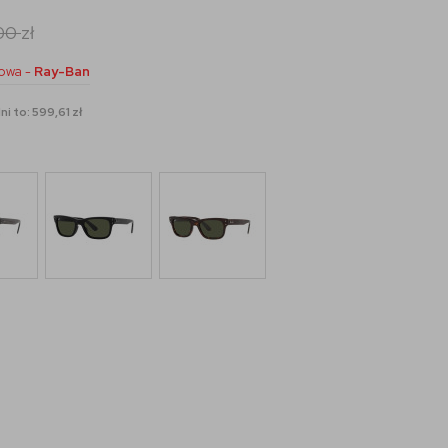
00
zł
owa -
Ray-Ban
i to: 599,61 zł