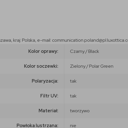
szawa, kraj: Polska, e-mail: communication.poland@pl.luxottica.
Kolor oprawy:
Czarny / Black
Kolor soczewki:
Zielony / Polar Green
Polaryzacja:
tak
Filtr UV:
tak
Materiał:
tworzywo
Powłoka lustrzana:
nie