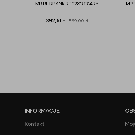
MR BURBANK RB2283 1314R5
MR 
392,61
zł
569,00
zł
INFORMACJE
OB
Kontakt
Moj