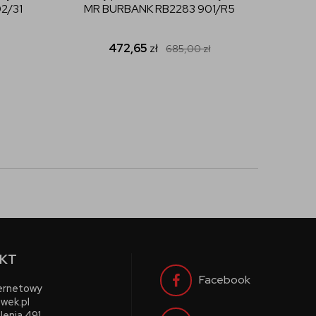
2/31
MR BURBANK RB2283 901/R5
472,65
zł
685,00
zł
KT
Facebook
ternetowy
wek.pl
lenia 491