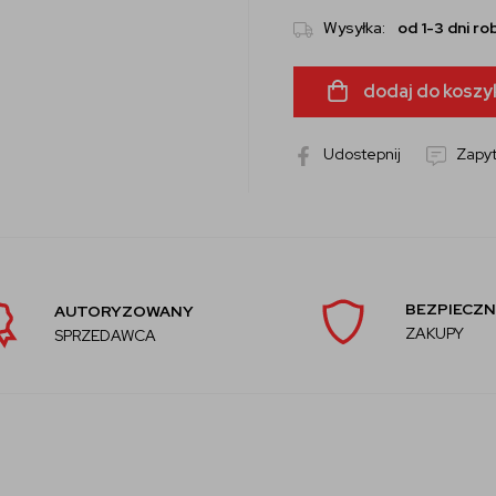
Wysyłka:
od 1-3 dni r
dodaj do koszy
Udostepnij
Zapyt
BEZPIECZN
AUTORYZOWANY
ZAKUPY
SPRZEDAWCA