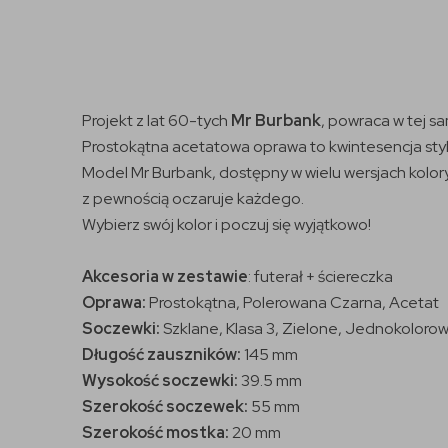
Projekt z lat 60-tych
Mr Burbank
, powraca w tej s
Prostokątna acetatowa oprawa to kwintesencja sty
Model Mr Burbank, dostępny w wielu wersjach kolor
z pewnością oczaruje każdego.
Wybierz swój kolor i poczuj się wyjątkowo!
Akcesoria w zestawie
: futerał + ściereczka
Oprawa:
Prostokątna, Polerowana Czarna, Acetat
Soczewki:
Szklane, Klasa 3, Zielone, Jednokolorow
Długość zauszników:
145 mm
Wysokość soczewki:
39.5 mm
Szerokość soczewek:
55 mm
Szerokość mostka:
20 mm