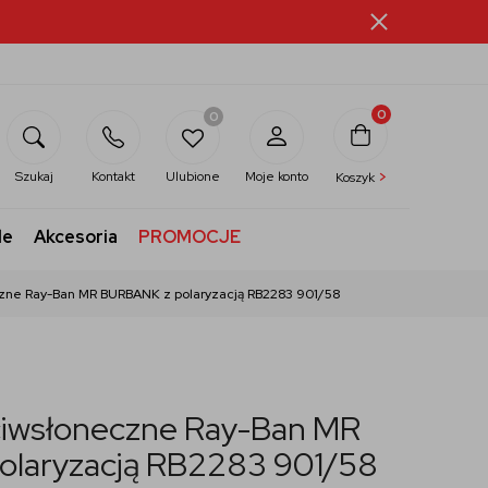
0
0
>
Szukaj
Kontakt
Ulubione
Moje konto
Koszyk
le
Akcesoria
PROMOCJE
czne Ray-Ban MR BURBANK z polaryzacją RB2283 901/58
ciwsłoneczne Ray-Ban MR
laryzacją RB2283 901/58