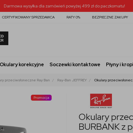
Darmowa wysyłka dla zamówień powyżej 499 zł do paczkomatu!
CERTYFIKOWANY SPRZEDAWCA
RATY 0%
BEZPIECZNE ZAKUPY
Okulary korekcyjne
Soczewki kontaktowe
Płyny i krop
ary przeciwsłoneczne Ray Ban
Ray-Ban JEFFREY
Okulary przeciwsłone
Promocja
Okulary prze
BURBANK z po