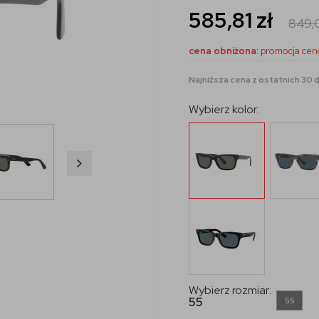
585,81
zł
849,
cena obniżona:
promocja cen
Najniższa cena z ostatnich 30 dn
Wybierz kolor:
Wybierz rozmiar:
55
55