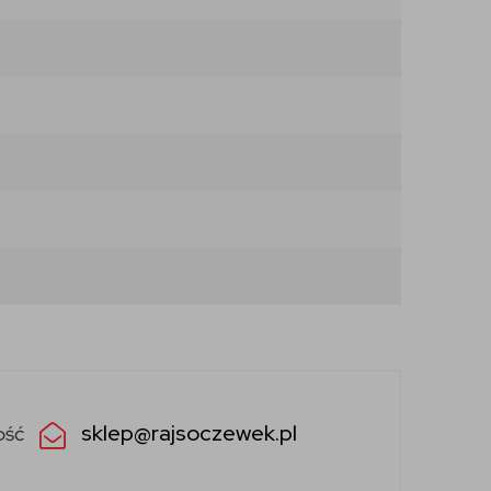
sklep@rajsoczewek.pl
ość