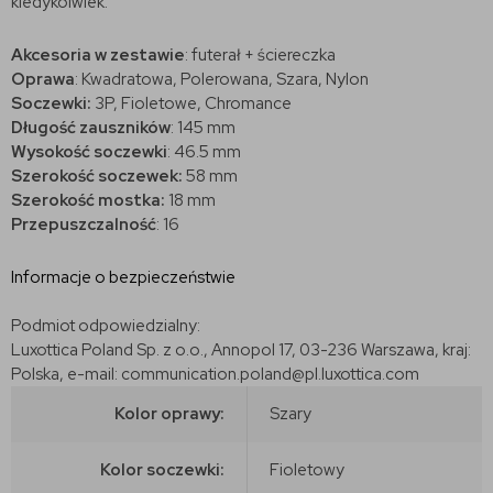
kiedykolwiek.
Akcesoria w zestawie
: futerał + ściereczka
Oprawa
: Kwadratowa, Polerowana, Szara, Nylon
Soczewki:
3P, Fioletowe, Chromance
Długość zauszników
:
145 mm
Wysokość soczewki
: 46.5 mm
Szerokość soczewek:
58 mm
Szerokość mostka:
18 mm
Przepuszczalność
: 16
Informacje o bezpieczeństwie
Podmiot odpowiedzialny:
Luxottica Poland Sp. z o.o., Annopol 17, 03-236 Warszawa, kraj:
Polska, e-mail: communication.poland@pl.luxottica.com
Kolor oprawy:
Szary
Kolor soczewki:
Fioletowy