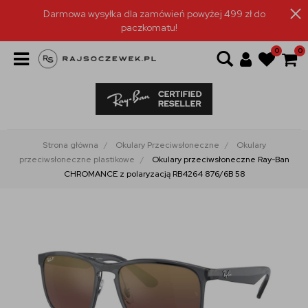
Darmowa wysyłka dla zamówień powyżej 499 zł do
paczkomatu!
0
0
Strona główna
Okulary Przeciwsłoneczne
Okulary
przeciwsłoneczne plastikowe
Okulary przeciwsłoneczne Ray-Ban
CHROMANCE z polaryzacją RB4264 876/6B 58