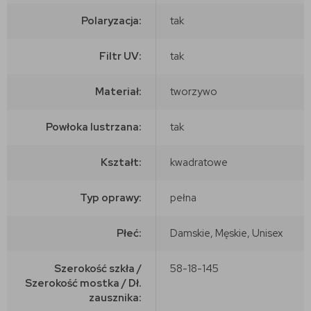
Polaryzacja:
tak
Filtr UV:
tak
Materiał:
tworzywo
Powłoka lustrzana:
tak
Kształt:
kwadratowe
Typ oprawy:
pełna
Płeć:
Damskie, Męskie, Unisex
Szerokość szkła /
58-18-145
Szerokość mostka / Dł.
zausznika: