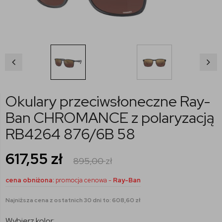
Okulary przeciwsłoneczne Ray-
Ban CHROMANCE z polaryzacją
RB4264 876/6B 58
617,55
zł
895,00
zł
cena obniżona:
promocja cenowa -
Ray-Ban
Najniższa cena z ostatnich 30 dni to: 608,60 zł
Wybierz kolor: