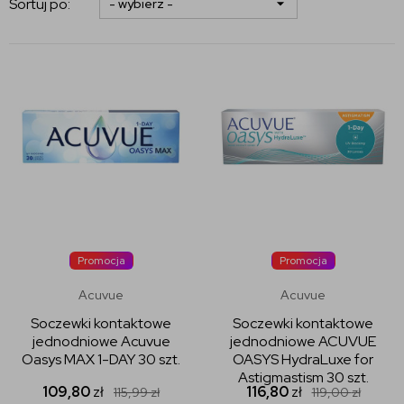
Sortuj po:
Promocja
Promocja
Acuvue
Acuvue
Soczewki kontaktowe
Soczewki kontaktowe
jednodniowe Acuvue
jednodniowe ACUVUE
Oasys MAX 1-DAY 30 szt.
OASYS HydraLuxe for
Astigmastism 30 szt.
109,80
zł
116,80
zł
115,99
zł
119,00
zł