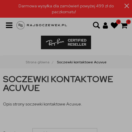
Darmowa wysyłka dla zamówień powyżej 499 zł do
paczkomatu!
0
0
Strona główna
Soczewki kontaktowe Acuvue
SOCZEWKI KONTAKTOWE
ACUVUE
Opis strony soczewki kontaktowe Acuvue.