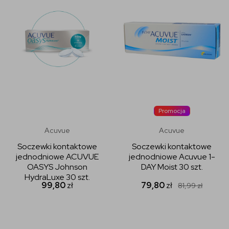
Promocja
Acuvue
Acuvue
Soczewki kontaktowe
Soczewki kontaktowe
jednodniowe ACUVUE
jednodniowe Acuvue 1-
OASYS Johnson
DAY Moist 30 szt.
HydraLuxe 30 szt.
99,80
zł
79,80
zł
81,99
zł