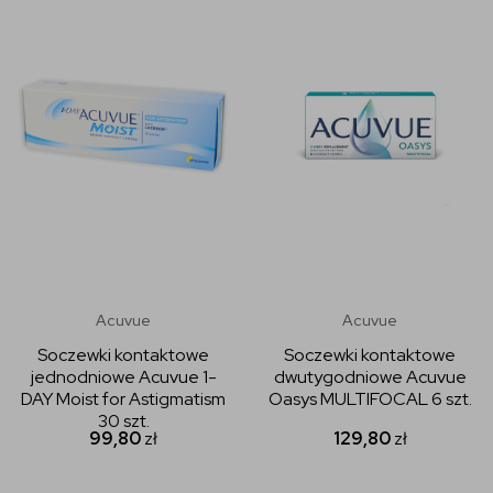
Acuvue
Acuvue
Soczewki kontaktowe
Soczewki kontaktowe
jednodniowe Acuvue 1-
dwutygodniowe Acuvue
DAY Moist for Astigmatism
Oasys MULTIFOCAL 6 szt.
30 szt.
99,80
zł
129,80
zł