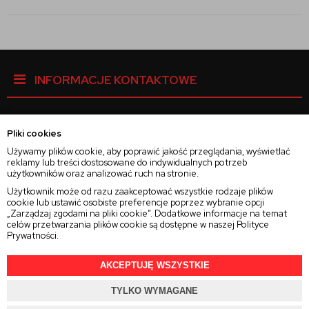
INFORMACJE KONTAKTOWE
Pliki cookies
Facebook
Używamy plików cookie, aby poprawić jakość przeglądania, wyświetlać
reklamy lub treści dostosowane do indywidualnych potrzeb
użytkowników oraz analizować ruch na stronie.
Instagram
Użytkownik może od razu zaakceptować wszystkie rodzaje plików
cookie lub ustawić osobiste preferencje poprzez wybranie opcji
„Zarządzaj zgodami na pliki cookie”. Dodatkowe informacje na temat
Twitter
celów przetwarzania plików cookie są dostępne w naszej
Polityce
Prywatności
.
AKCEPTUJĘ WSZYSTKIE
TYLKO WYMAGANE
2025 © Wszelkie Prawa Zastrzeżone
Rajsoczewek.pl