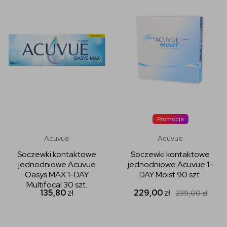
Promocja
Acuvue
Acuvue
Soczewki kontaktowe
Soczewki kontaktowe
jednodniowe Acuvue
jednodniowe Acuvue 1-
Oasys MAX 1-DAY
DAY Moist 90 szt.
Multifocal 30 szt.
135,80
zł
229,00
zł
239,00
zł