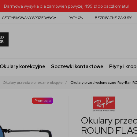
Darmowa wysyłka dla zamówień powyżej 499 zł do paczkomatu!
CERTYFIKOWANY SPRZEDAWCA
RATY 0%
BEZPIECZNE ZAKUPY
Okulary korekcyjne
Soczewki kontaktowe
Płyny i krop
Okulary przeciwsłoneczne okrągłe
Okulary przeciwsłoneczne Ray-Ban
Promocja
Okulary prze
ROUND FLAS