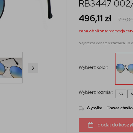
RB3447 002
496,11
zł
719,0
cena obniżona:
promocja cen
Najniższa cena z ostatnich 30 d
Wybierz kolor:
Wybierz rozmiar:
50
5
Wysyłka:
Towar chwilo
dodaj do koszy