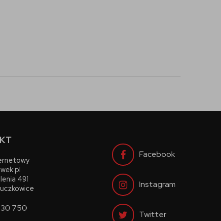
KT
Facebook
ternetowy
wek.pl
lenia 491
Instagram
uczkowice
730 750
Twitter