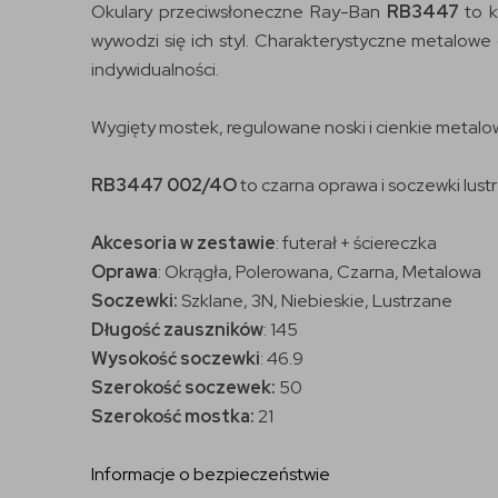
Okulary przeciwsłoneczne Ray-Ban
RB3447
to k
wywodzi się ich styl. Charakterystyczne metalowe 
indywidualności.
Wygięty mostek, regulowane noski i cienkie metalo
RB3447 002/4O
to czarna oprawa i soczewki lust
Akcesoria w zestawie
: futerał + ściereczka
Oprawa
: Okrągła, Polerowana, Czarna, Metalowa
Soczewki:
Szklane, 3N, Niebieskie, Lustrzane
Długość zauszników
: 145
Wysokość soczewki
: 46.9
Szerokość soczewek:
50
Szerokość mostka:
21
Informacje o bezpieczeństwie