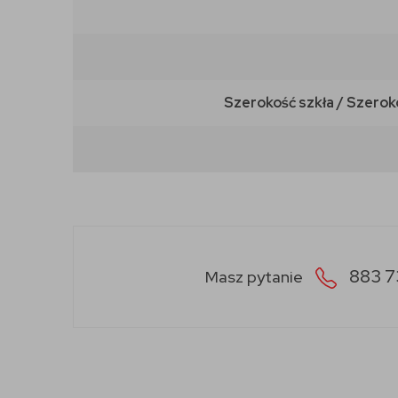
Szerokość szkła / Szerok
883 7
Masz pytanie