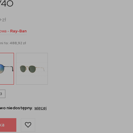
/4O
0
zł
owa -
Ray-Ban
ni to: 488,92 zł
3
wo niedostępny.
więcej
ka