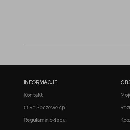
INFORMACJE
OB
Kontakt
Moj
O RajSoczewek.pl
Roz
Regulamin sklepu
Kos