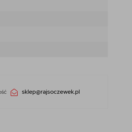
sklep@rajsoczewek.pl
ość