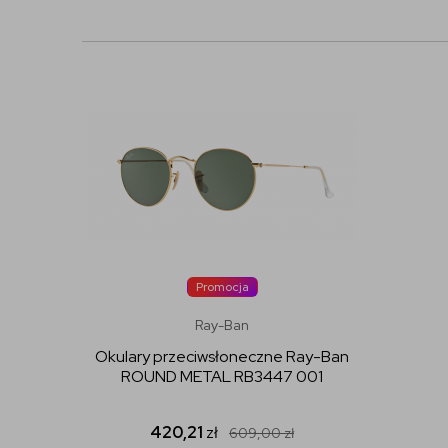
Promocja
Ray-Ban
Okulary przeciwsłoneczne Ray-Ban
ROUND METAL RB3447 001
420,21
zł
609,00
zł