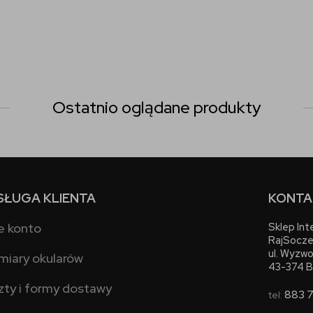
Ostatnio oglądane produkty
SŁUGA KLIENTA
KONTA
e konto
Sklep In
RajSocze
ul. Wyzwo
miary okularów
43-374 B
zty i formy dostawy
883 
tel: