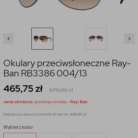
Okulary przeciwsłoneczne Ray-
Ban RB3386 004/13
465,75
zł
675,00
zł
cena obniżona:
promocja cenowa -
Ray-Ban
Najniższa cena z ostatnich 30 dni to: 458,85 zł
Wybierz kolor: