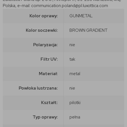
Polska, e-mail: communication.poland@pl.luxottica.com
Kolor oprawy:
GUNMETAL
Kolor soczewki:
BROWN GRADIENT
Polaryzacja:
nie
Filtr UV:
tak
Materiał:
metal
Powłoka lustrzana:
nie
Kształt:
pilotki
Typ oprawy:
pełna