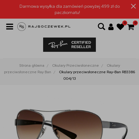
Darmowa wysyłka dla zamówień powyżej 499 zł do
paczkomatu!
0
0
Strona główna
Okulary Przeciwsłoneczne
Okulary
przeciwsłoneczne Ray Ban
Okulary przeciwsłoneczne Ray-Ban RB3386
004/13