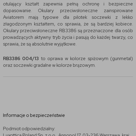
otulający kształt zapewnia pełną ochronę i bezpieczne
dopasowanie. Okulary przeciwsłoneczne zainspirowane
Aviatorem mają typowe dla pilotek soczewki z lekko
złagodzonym kształtem, co sprawia, że są bardziej kobiece.
Okulary przeciwsłoneczne RB3386 są przeznaczone dla osób
prowadzących aktywny tryb życia i pasują do każdej twarzy, co
sprawia, że są absolutnie wyjątkowe.
RB3386 004/13
to oprawa w kolorze spiżowym (gunmetal)
oraz soczewki gradalne w kolorze brązowym.
Informacje o bezpieczeństwie
Podmiot odpowiedzialny:
Luxottica Poland Sp. z o.o., Annopol 17, 03-236 Warszawa, kraj: