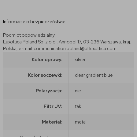
Informacje o bezpieczeństwie
Podmiot odpowiedzialny:
Luxottica Poland Sp. z o.o., Annopol 17, 03-236 Warszawa, kraj:
Polska, e-mail: communication.poland@pl.luxottica.com
Kolor oprawy:
silver
Kolor soczewki:
clear gradient blue
Polaryzacja:
nie
Filtr UV:
tak
Materiał:
metal