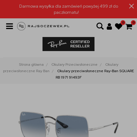
Darmowa wysyłka dla zamówień powyżej 499 zł do
paczkomatu!
0
0
Strona główna
Okulary Przeciwsłoneczne
Okulary
przeciwsłoneczne Ray Ban
Okulary przeciwsłoneczne Ray-Ban SQUARE
RB 1971 91493F