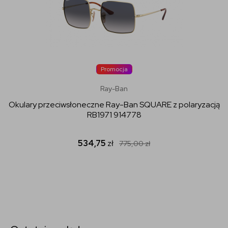
Promocja
Ray-Ban
Okulary przeciwsłoneczne Ray-Ban SQUARE z polaryzacją
RB1971 914778
534,75
zł
775,00
zł