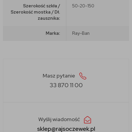
Szerokość szkła /
50-20-150
Szerokość mostka / Dł.
zausznika:
Marka:
Ray-Ban
Masz pytanie
33 870 11 00
Wyślij wiadomość
sklep@rajsoczewek.pl