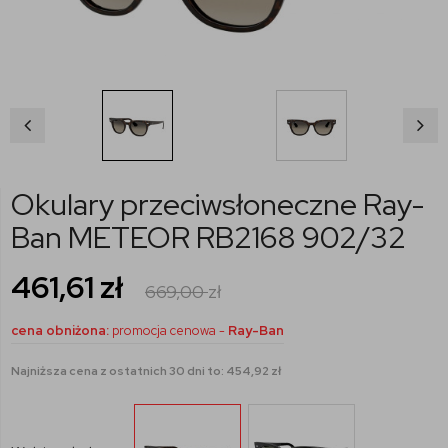
Okulary przeciwsłoneczne Ray-
Ban METEOR RB2168 902/32
461,61
zł
669,00
zł
cena obniżona:
promocja cenowa -
Ray-Ban
Najniższa cena z ostatnich 30 dni to: 454,92 zł