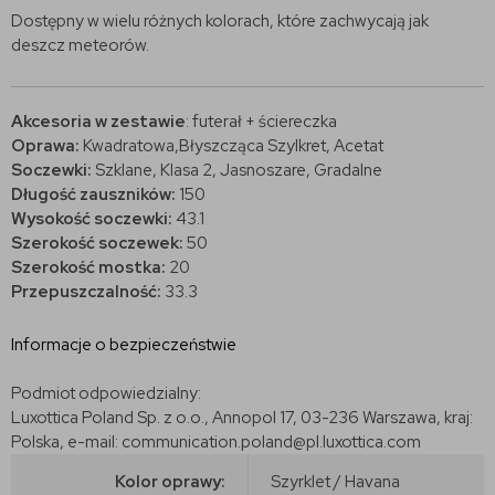
Dostępny w wielu różnych kolorach, które zachwycają jak
deszcz meteorów.
Akcesoria w zestawie
: futerał + ściereczka
Oprawa:
Kwadratowa,
Błyszcząca Szylkret, Acetat
Soczewki:
Szklane, Klasa 2, Jasnoszare, Gradalne
Długość zauszników:
150
Wysokość soczewki:
43.1
Szerokość soczewek:
50
Szerokość mostka:
20
Przepuszczalność:
33.3
Informacje o bezpieczeństwie
Podmiot odpowiedzialny:
Luxottica Poland Sp. z o.o., Annopol 17, 03-236 Warszawa, kraj:
Polska, e-mail: communication.poland@pl.luxottica.com
Kolor oprawy:
Szyrklet / Havana