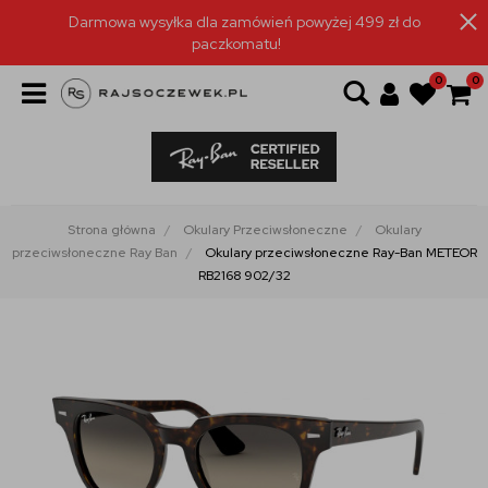
Darmowa wysyłka dla zamówień powyżej 499 zł do
paczkomatu!
0
0
Strona główna
Okulary Przeciwsłoneczne
Okulary
przeciwsłoneczne Ray Ban
Okulary przeciwsłoneczne Ray-Ban METEOR
RB2168 902/32