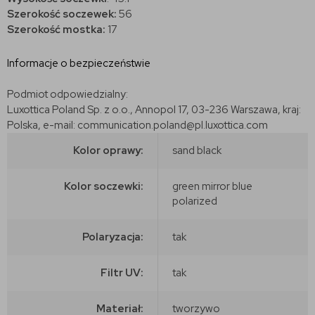
Szerokość soczewek:
56
Szerokość mostka:
17
Informacje o bezpieczeństwie
Podmiot odpowiedzialny:
Luxottica Poland Sp. z o.o., Annopol 17, 03-236 Warszawa, kraj:
Polska, e-mail: communication.poland@pl.luxottica.com
Kolor oprawy:
sand black
Kolor soczewki:
green mirror blue
polarized
Polaryzacja:
tak
Filtr UV:
tak
Materiał:
tworzywo