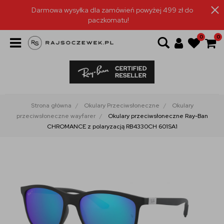
Darmowa wysyłka dla zamówień powyżej 499 zł do
paczkomatu!
0
0
Strona główna
Okulary Przeciwsłoneczne
Okulary
przeciwsłoneczne wayfarer
Okulary przeciwsłoneczne Ray-Ban
CHROMANCE z polaryzacją RB4330CH 601SA1