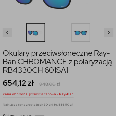
Okulary przeciwsłoneczne Ray-
Ban CHROMANCE z polaryzacją
RB4330CH 601SA1
654,12
zł
948,00
zł
cena obniżona:
promocja cenowa -
Ray-Ban
Najniższa cena z ostatnich 30 dni to: 586,50 zł
Wybierz rozmiar: