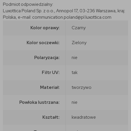
Podmiot odpowiedzialny:
Luxottica Poland Sp. z o.o., Annopol 17, 03-236 Warszawa, kraj:
Polska, e-mail: communication.poland@pl.luxottica.com
Kolor oprawy:
Czarny
Kolor soczewki:
Zielony
Polaryzacja:
nie
Filtr UV:
tak
Materiał:
tworzywo
Powłoka lustrzana:
nie
Kształt:
kwadratowe