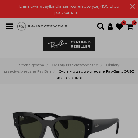
Darmowa wysyłka dla zamówień powyżej 499 zł do
paczkomatu!
0
0
Strona główna
Okulary Przeciwsłoneczne
Okulary
przeciwsłoneczne Ray Ban
Okulary przeciwsłoneczne Ray-Ban JORGE
RB7681S 901/31