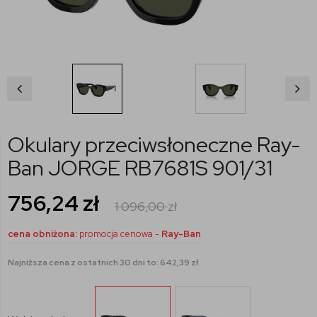
Okulary przeciwsłoneczne Ray-
Ban JORGE RB7681S 901/31
756,24
zł
1 096,00
zł
cena obniżona:
promocja cenowa -
Ray-Ban
Najniższa cena z ostatnich 30 dni to: 642,39 zł