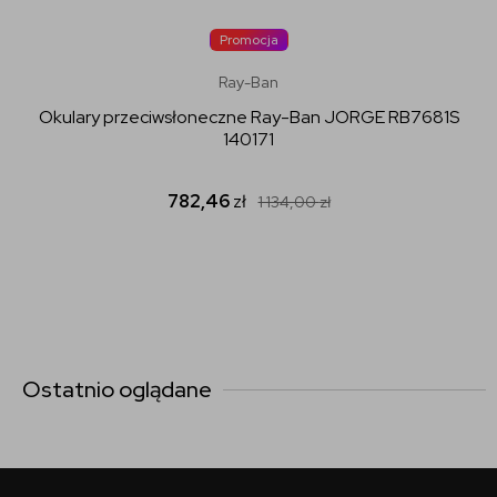
Promocja
Ray-Ban
Okulary przeciwsłoneczne Ray-Ban JORGE RB7681S
140171
782,46
zł
1 134,00
zł
Ostatnio oglądane