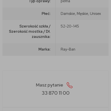
Typ oprawy:
pełna
Płeć:
Damskie, Męskie, Unisex
Szerokość szkła /
52-20-145
Szerokość mostka / Dł.
zausznika:
Marka:
Ray-Ban
Masz pytanie
33 870 11 00