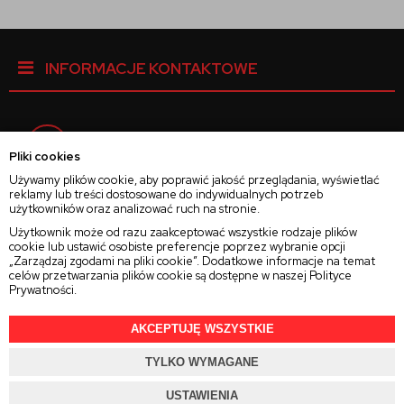
INFORMACJE KONTAKTOWE
Facebook
Pliki cookies
Używamy plików cookie, aby poprawić jakość przeglądania, wyświetlać
reklamy lub treści dostosowane do indywidualnych potrzeb
Instagram
użytkowników oraz analizować ruch na stronie.
Użytkownik może od razu zaakceptować wszystkie rodzaje plików
cookie lub ustawić osobiste preferencje poprzez wybranie opcji
Twitter
„Zarządzaj zgodami na pliki cookie”. Dodatkowe informacje na temat
celów przetwarzania plików cookie są dostępne w naszej
Polityce
Prywatności
.
AKCEPTUJĘ WSZYSTKIE
2025 © Wszelkie Prawa Zastrzeżone
Rajsoczewek.pl
TYLKO WYMAGANE
Projekt i oprogramowanie sklepu:
Ebexo.pl
USTAWIENIA