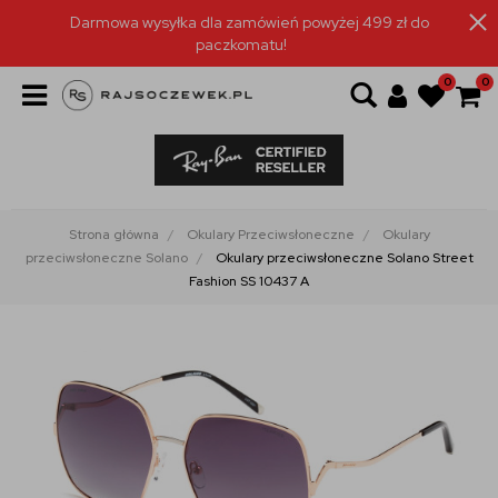
Darmowa wysyłka dla zamówień powyżej 499 zł do
paczkomatu!
0
0
Strona główna
Okulary Przeciwsłoneczne
Okulary
przeciwsłoneczne Solano
Okulary przeciwsłoneczne Solano Street
Fashion SS 10437 A