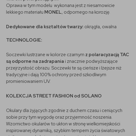
Oprawa w tym modelu wykonana jest z niesamowicie
lekkiego materiału
MONEL
, odpornego na korozję.
Dedykowane dla ksztaltów twarzy:
okrągła, owalna
TECHNOLOGIE:
Soczewki lustrzane w kolorze czarnym
z polaracyzacją TAC
są odporne na zadrapania
i znacznie podwyższające
przejrzystość obrazu. Soczewki te są cieńsze i lżejsze niż
tradycyjne i dają 100% ochrony przed szkodliwym
promieniowaniem UV.
KOLEKCJA STREET FASHION od SOLANO
Okulary dla żyjących zgodnie z duchem czasu i ceniących
sobie przy tym wygodę oraz przyjemność noszenia.
Wzornictwo okularów to ukłon w stronę wielkomiejskości
inspirowanej dynamiką, szybkim tempem życia światowych