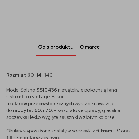
Opis produktu
O marce
Rozmiar: 60-14-140
Model Solano
SS10436
niewątpliwie pokochają fanki
stylu
retro
i
vintage
. Fason
okularów
przeciwsłonecznych
wyraźnie nawiązuje
do
mody lat 60. i 70.
– kwadratowe oprawy, gradalna
soczewka i lekko wygięte zauszniki w złotym kolorze.
Okulary wyposażone zostały w soczewki z
filtrem UV
oraz
filtrem polaryzacyjnym.