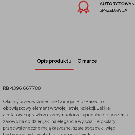
AUTORYZOWANY
SPRZEDAWCA
Opis produktu
O marce
RB 4396 667780
Okulary przeciwsłoneczne Corrigan Bio-Based to
obowiązkowy element w twojej letniej kolekcji. Lekkie
acetatowe oprawki w czarnym kolorze są idealne do noszenia
zarówo na co dzień jak i na elegancie wyjścia. Te okulary
przeciwsłoneczne mają kasyczne, szare soczewki, więc
będziesz w nich wyglądać i czuć się w świetnie.