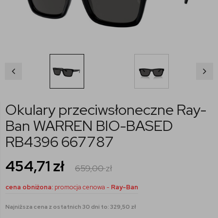
Okulary przeciwsłoneczne Ray-
Ban WARREN BIO-BASED
RB4396 667787
454,71
zł
659,00
zł
cena obniżona:
promocja cenowa -
Ray-Ban
Najniższa cena z ostatnich 30 dni to: 329,50 zł