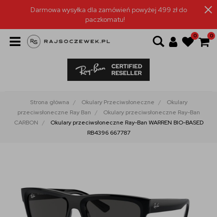
Darmowa wysyłka dla zamówień powyżej 499 zł do
paczkomatu!
0
0
Strona główna
Okulary Przeciwsłoneczne
Okulary
przeciwsłoneczne Ray Ban
Okulary przeciwsłoneczne Ray-Ban
CARBON
Okulary przeciwsłoneczne Ray-Ban WARREN BIO-BASED
RB4396 667787