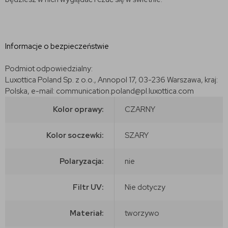
Informacje o bezpieczeństwie
Podmiot odpowiedzialny:
Luxottica Poland Sp. z o.o., Annopol 17, 03-236 Warszawa, kraj:
Polska, e-mail: communication.poland@pl.luxottica.com
Kolor oprawy:
CZARNY
Kolor soczewki:
SZARY
Polaryzacja:
nie
Filtr UV:
Nie dotyczy
Materiał:
tworzywo