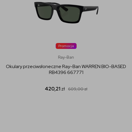
Promocja
Ray-Ban
Okulary przeciwsłoneczne Ray-Ban WARREN BIO-BASED
RB4396 667771
420,21
zł
609,00
zł