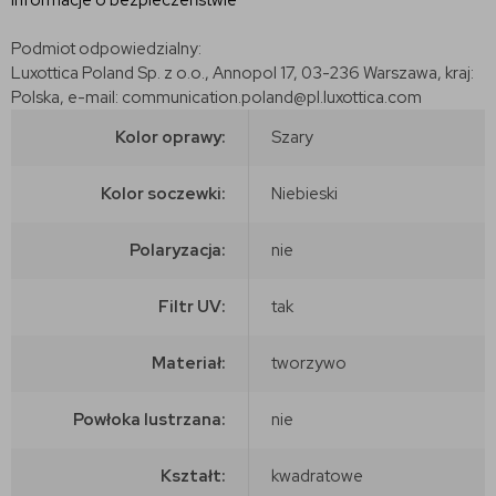
Podmiot odpowiedzialny:
Luxottica Poland Sp. z o.o., Annopol 17, 03-236 Warszawa, kraj:
Polska, e-mail: communication.poland@pl.luxottica.com
Kolor oprawy:
Szary
Kolor soczewki:
Niebieski
Polaryzacja:
nie
Filtr UV:
tak
Materiał:
tworzywo
Powłoka lustrzana:
nie
Kształt:
kwadratowe