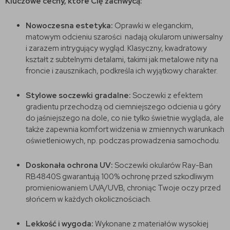
Kluczowe cechy, które Cię zachwycą:
Nowoczesna estetyka:
Oprawki w eleganckim,
matowym odcieniu szarości nadają okularom uniwersalny
i zarazem intrygujący wygląd. Klasyczny, kwadratowy
kształt z subtelnymi detalami, takimi jak metalowe nity na
froncie i zausznikach, podkreśla ich wyjątkowy charakter.
Stylowe soczewki gradalne:
Soczewki z efektem
gradientu przechodzą od ciemniejszego odcienia u góry
do jaśniejszego na dole, co nie tylko świetnie wygląda, ale
także zapewnia komfort widzenia w zmiennych warunkach
oświetleniowych, np. podczas prowadzenia samochodu.
Doskonała ochrona UV:
Soczewki okularów Ray-Ban
RB4840S gwarantują 100% ochronę przed szkodliwym
promieniowaniem UVA/UVB, chroniąc Twoje oczy przed
słońcem w każdych okolicznościach.
Lekkość i wygoda:
Wykonane z materiałów wysokiej