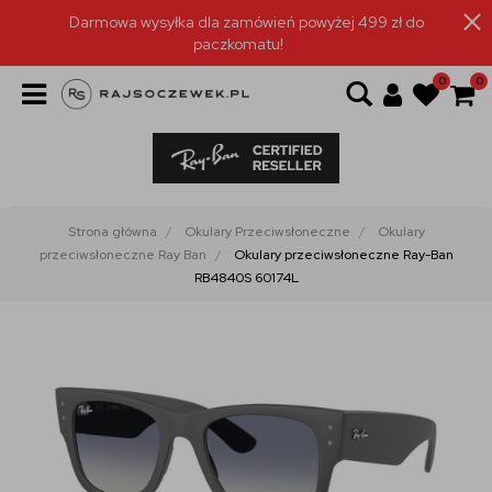
Darmowa wysyłka dla zamówień powyżej 499 zł do
paczkomatu!
0
0
Strona główna
Okulary Przeciwsłoneczne
Okulary
przeciwsłoneczne Ray Ban
Okulary przeciwsłoneczne Ray-Ban
RB4840S 60174L