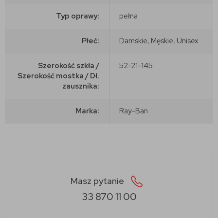
Typ oprawy:
pełna
Płeć:
Damskie, Męskie, Unisex
Szerokość szkła /
52-21-145
Szerokość mostka / Dł.
zausznika:
Marka:
Ray-Ban
Masz pytanie
33 870 11 00