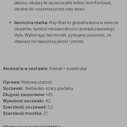
jakości, okulary te są niezwykle lekkie i komfortowe,
idealne do noszenia przez cały dzień.
Ikoniczna marka:
Ray-Ban to globalna ikona w świecie
okularów, symbol niezawodności i ponadczasowego
stylu. Wybierając ten model, zyskujesz pewność, że
stawiasz na najwyższą jakość i prestiż.
Akcesoria w zestawie
: futerał + ściereczka
Oprawa:
Matowa szarość
Soczewki:
Niebiesko-szary gradalny
Długość zauszników:
145
Wysokość soczewki:
42
Szerokość soczewek:
52
Szerokość mostka:
21
Informacje o bezpieczeństwie