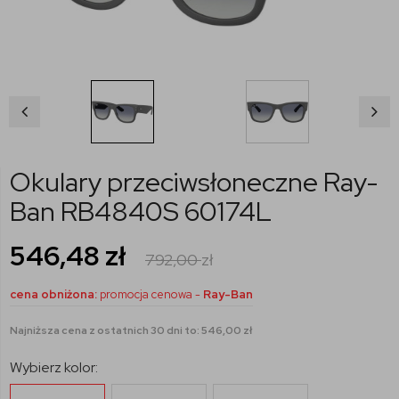
Okulary przeciwsłoneczne Ray-
Ban RB4840S 60174L
546,48
zł
792,00
zł
cena obniżona:
promocja cenowa -
Ray-Ban
Najniższa cena z ostatnich 30 dni to: 546,00 zł
Wybierz kolor: