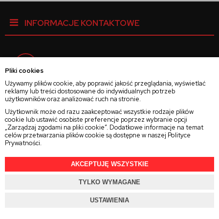
INFORMACJE KONTAKTOWE
Facebook
Pliki cookies
Używamy plików cookie, aby poprawić jakość przeglądania, wyświetlać
reklamy lub treści dostosowane do indywidualnych potrzeb
Instagram
użytkowników oraz analizować ruch na stronie.
Użytkownik może od razu zaakceptować wszystkie rodzaje plików
cookie lub ustawić osobiste preferencje poprzez wybranie opcji
Twitter
„Zarządzaj zgodami na pliki cookie”. Dodatkowe informacje na temat
celów przetwarzania plików cookie są dostępne w naszej
Polityce
Prywatności
.
AKCEPTUJĘ WSZYSTKIE
2025 © Wszelkie Prawa Zastrzeżone
Rajsoczewek.pl
TYLKO WYMAGANE
Projekt i oprogramowanie sklepu:
Ebexo.pl
USTAWIENIA