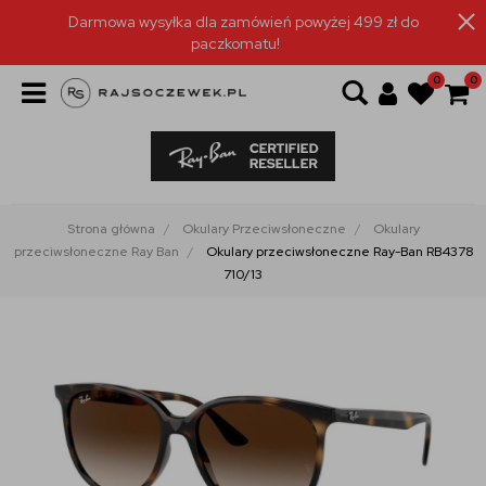
Darmowa wysyłka dla zamówień powyżej 499 zł do
paczkomatu!
0
0
Strona główna
Okulary Przeciwsłoneczne
Okulary
przeciwsłoneczne Ray Ban
Okulary przeciwsłoneczne Ray-Ban RB4378
710/13