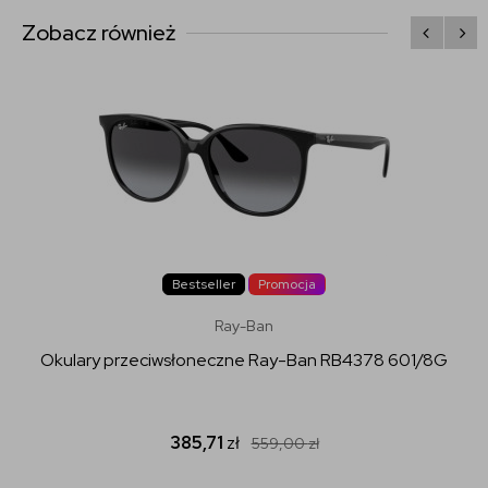
Zobacz również
Bestseller
Promocja
Ray-Ban
Okulary przeciwsłoneczne Ray-Ban RB4378 601/8G
385,71
zł
559,00
zł