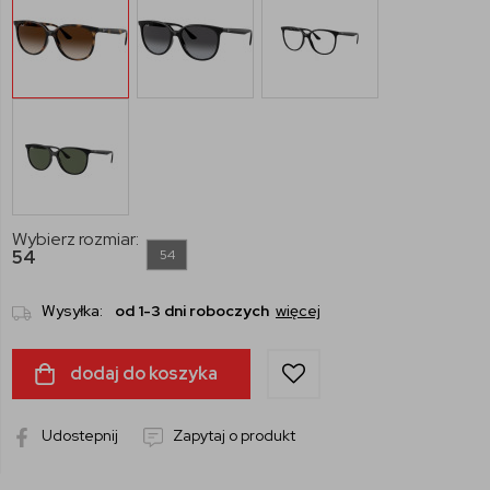
Wybierz rozmiar:
54
54
Wysyłka:
od 1-3 dni roboczych
więcej
dodaj do koszyka
Udostepnij
Zapytaj o produkt