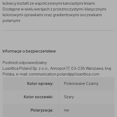
kobiecy kształt ze współczesnymi kanciastymi liniami.
Dostępne w wielu wersjach z przezroczystymi i klasycznymi
kolorowymi oprawkami oraz gradientowymi soczewkami
polarnymi.
Informacje o bezpieczeństwie
Podmiot odpowiedzialny:
Luxottica Poland Sp. z o.o., Annopol 17, 03-236 Warszawa, kraj:
Polska, e-mail: communication.poland@pl.luxottica.com
Kolor oprawy:
Polerowane Czarny
Kolor soczewki:
Szary
Polaryzacja:
nie