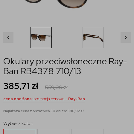
Okulary przeciwsłoneczne Ray-
Ban RB4378 710/13
385,71
zł
559,00
zł
cena obniżona:
promocja cenowa -
Ray-Ban
Najniższa cena z ostatnich 30 dni to: 386,92 zł
Wybierz kolor: