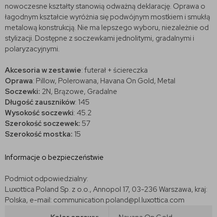
nowoczesne kształty stanowią odważną deklarację. Oprawa o
łagodnym kształcie wyróżnia się podwójnym mostkiem i smukłą
metalową konstrukcją. Nie ma lepszego wyboru, niezależnie od
stylizacji. Dostępne z soczewkami jednolitymi, gradalnymi i
polaryzacyjnymi.
Akcesoria w zestawie
: futerał + ściereczka
Oprawa
: Pillow, Polerowana, Havana On Gold, Metal
Soczewki:
2N, Brązowe, Gradalne
Długość zauszników
: 145
Wysokość soczewki
: 45.2
Szerokość soczewek:
57
Szerokość mostka:
15
Informacje o bezpieczeństwie
Podmiot odpowiedzialny:
Luxottica Poland Sp. z o.o., Annopol 17, 03-236 Warszawa, kraj:
Polska, e-mail: communication.poland@pl.luxottica.com