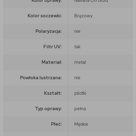
Kolor oprawy:
Navana On Gold
Kolor soczewki:
Brązowy
Polaryzacja:
nie
Filtr UV:
tak
Materiał:
metal
Powłoka lustrzana:
nie
Kształt:
pilotki
Typ oprawy:
pełna
Płeć:
Męskie