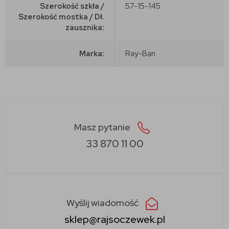
Szerokość szkła /
57-15-145
Szerokość mostka / Dł.
zausznika:
Marka:
Ray-Ban
Masz pytanie
33 870 11 00
Wyślij wiadomość
sklep@rajsoczewek.pl