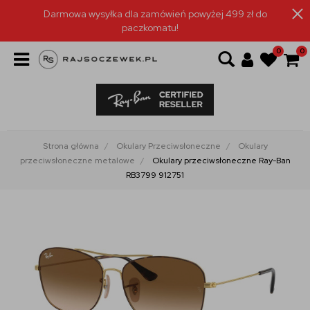
Darmowa wysyłka dla zamówień powyżej 499 zł do
paczkomatu!
0
0
Strona główna
Okulary Przeciwsłoneczne
Okulary
przeciwsłoneczne metalowe
Okulary przeciwsłoneczne Ray-Ban
RB3799 912751