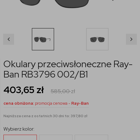
Okulary przeciwsłoneczne Ray-
Ban RB3796 002/B1
403,65
zł
585,00
zł
cena obniżona:
promocja cenowa -
Ray-Ban
Najniższa cena z ostatnich 30 dni to: 397,80 zł
Wybierz kolor: