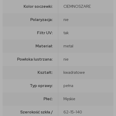
Kolor soczewki:
CIEMNOSZARE
Polaryzacja:
nie
Filtr UV:
tak
Materiał:
metal
Powłoka lustrzana:
nie
Kształt:
kwadratowe
Typ oprawy:
pełna
Płeć:
Męskie
Szerokość szkła /
62-15-140