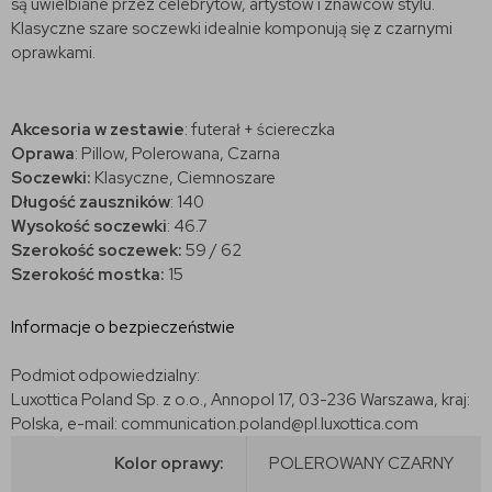
są uwielbiane przez celebrytów, artystów i znawców stylu.
Klasyczne szare soczewki idealnie komponują się z czarnymi
oprawkami.
Akcesoria w zestawie
: futerał + ściereczka
Oprawa
: Pillow, Polerowana, Czarna
Soczewki:
Klasyczne, Ciemnoszare
Długość zauszników
: 140
Wysokość soczewki
: 46.7
Szerokość soczewek:
59 / 62
Szerokość mostka:
15
Informacje o bezpieczeństwie
Podmiot odpowiedzialny:
Luxottica Poland Sp. z o.o., Annopol 17, 03-236 Warszawa, kraj:
Polska, e-mail: communication.poland@pl.luxottica.com
Kolor oprawy:
POLEROWANY CZARNY