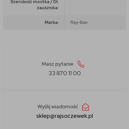
Szerokość mostka / Dł.
zausznika:
Marka:
Ray-Ban
Masz pytanie
33 870 11 00
Wyślij wiadomość
sklep@rajsoczewek.pl