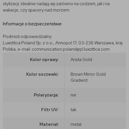
stylizacji.
Idealnie nadają się zarówno na codzień, jak i na
wakacje, czy spacery nad morzem.
Informacje o bezpieczeństwie
Podmiot odpowiedzialny:
Luxottica Poland Sp. z o.o., Annopol 17, 03-236 Warszawa, kraj:
Polska, e-mail: communication.poland@pl.luxottica.com
Kolor oprawy:
Arista Gold
Kolor soczewki:
Brown Mirror Gold
Gradient
Polaryzacja:
nie
Filtr UV:
tak
Materiał:
metal