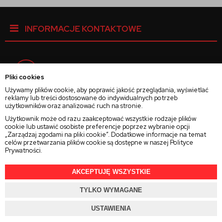
INFORMACJE KONTAKTOWE
Facebook
Pliki cookies
Używamy plików cookie, aby poprawić jakość przeglądania, wyświetlać
reklamy lub treści dostosowane do indywidualnych potrzeb
Instagram
użytkowników oraz analizować ruch na stronie.
Użytkownik może od razu zaakceptować wszystkie rodzaje plików
cookie lub ustawić osobiste preferencje poprzez wybranie opcji
Twitter
„Zarządzaj zgodami na pliki cookie”. Dodatkowe informacje na temat
celów przetwarzania plików cookie są dostępne w naszej
Polityce
Prywatności
.
AKCEPTUJĘ WSZYSTKIE
2025 © Wszelkie Prawa Zastrzeżone
Rajsoczewek.pl
TYLKO WYMAGANE
Projekt i oprogramowanie sklepu:
Ebexo.pl
USTAWIENIA