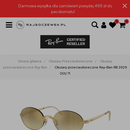
Darmowa wysyłka dla zamówień powyżej 499 zł do
paczkomatu!
0
0
Strona główna
Okulary Przeciwsłoneczne
Okulary
przeciwsłoneczne Ray Ban
Okulary przeciwsłoneczne Ray-Ban RB 3929
001/7I