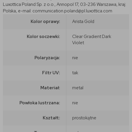
Luxottica Poland Sp. z o.o., Annopol 17, 03-236 Warszawa, kraj:
Polska, e-mail: communication.poland@pl.luxottica.com
Kolor oprawy:
Arista Gold
Kolor soczewki:
Clear Gradient Dark
Violet
Polaryzacja:
nie
Filtr UV:
tak
Materiał:
metal
Powłoka lustrzana:
nie
Kształt:
prostokątne