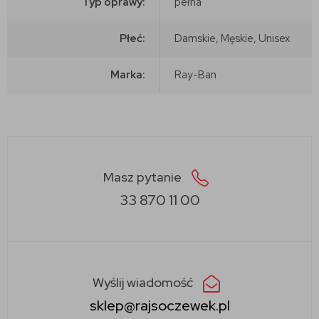
Typ oprawy:
pełna
Płeć:
Damskie, Męskie, Unisex
Marka:
Ray-Ban
Masz pytanie
33 870 11 00
Wyślij wiadomość
sklep@rajsoczewek.pl