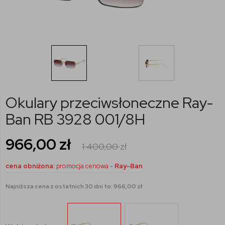
Okulary przeciwsłoneczne Ray-
Ban RB 3928 001/8H
966,00
zł
1 400,00
zł
cena obniżona:
promocja cenowa -
Ray-Ban
Najniższa cena z ostatnich 30 dni to: 966,00 zł