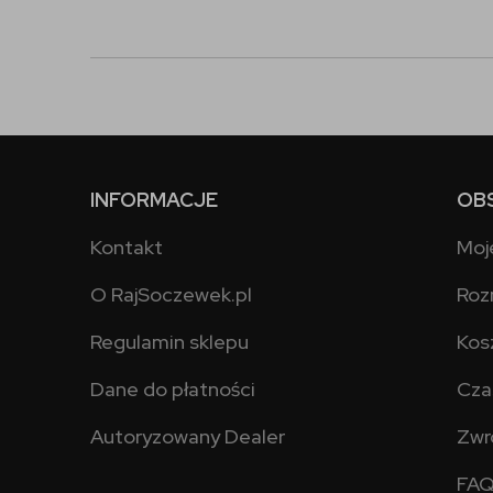
INFORMACJE
OB
Kontakt
Moj
O RajSoczewek.pl
Roz
Regulamin sklepu
Kos
Dane do płatności
Cza
Autoryzowany Dealer
Zwr
FA