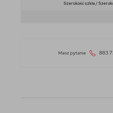
Szerokość szkła / Szerok
883 7
Masz pytanie