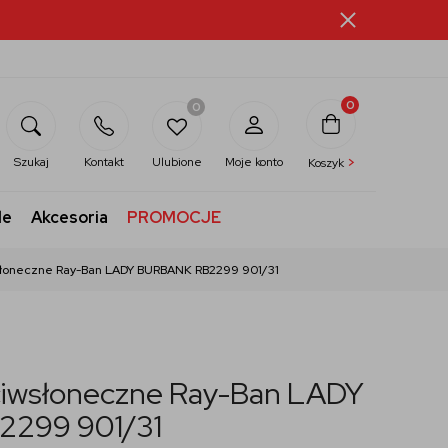
0
0
>
Szukaj
Kontakt
Ulubione
Moje konto
Koszyk
le
Akcesoria
PROMOCJE
słoneczne Ray-Ban LADY BURBANK RB2299 901/31
ciwsłoneczne Ray-Ban LADY
299 901/31