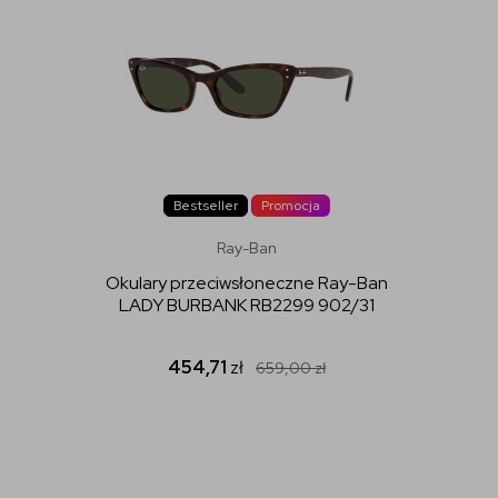
Bestseller
Promocja
Ray-Ban
Okulary przeciwsłoneczne Ray-Ban
LADY BURBANK RB2299 902/31
454,71
zł
659,00
zł