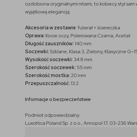
ozdobiona oryginalnymi nitami, to kobiecy styl sa
wyjątkową elegancją.
Akcesoria w zestawie
: futerał + ściereczka
Oprawa:
Kocie oczy, Polerowana Czarna, Acetat
Długość zauszników:
140 mm
Soczewki:
Szklane, Klasa 3, Zielony, Klasyczne G-1
Wysokość soczewki:
34.8 mm
Szerokość soczewek:
55 mm
Szerokość mostka:
20 mm
Przepuszczalność:
13.2
Informacje o bezpieczeństwie
Podmiot odpowiedzialny:
Luxottica Poland Sp. z o.o., Annopol 17, 03-236 War