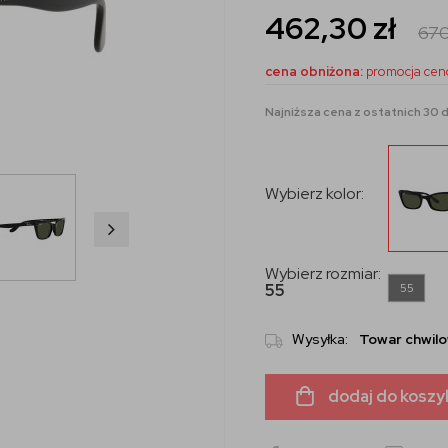
462,30
zł
67
cena obniżona:
promocja cen
Najniższa cena z ostatnich 30 dn
Wybierz kolor:
Wybierz rozmiar:
55
55
Wysyłka:
Towar chwilo
dodaj do koszy