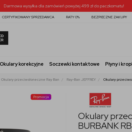
Darmowa wysyłka dla zamówień powyżej 499 zł do paczkomatu!
CERTYFIKOWANY SPRZEDAWCA
RATY 0%
BEZPIECZNE ZAKUPY
Okulary korekcyjne
Soczewki kontaktowe
Płyny i krop
Okulary przeciwsłoneczne Ray Ban
Ray-Ban JEFFREY
Okulary przeciw
Promocja
Okulary prze
BURBANK RB2