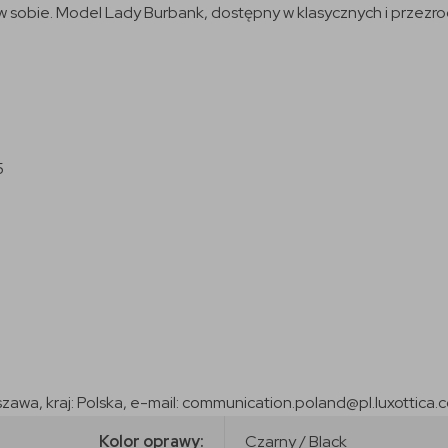
m w sobie. Model Lady Burbank, dostępny w klasycznych i przezr
5
szawa, kraj: Polska, e-mail: communication.poland@pl.luxottica.
Kolor oprawy:
Czarny / Black