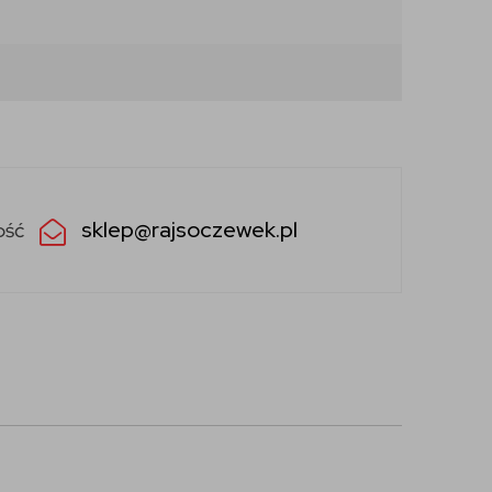
sklep@rajsoczewek.pl
ość