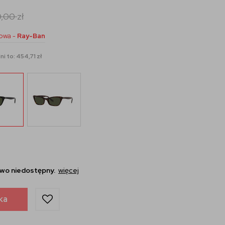
0,00
zł
owa -
Ray-Ban
i to: 454,71 zł
wo niedostępny.
więcej
ka