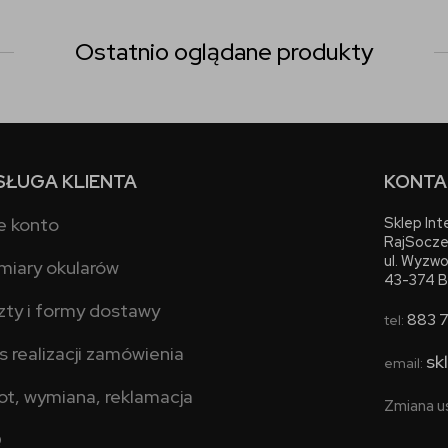
Ostatnio oglądane produkty
SŁUGA KLIENTA
KONTA
e konto
Sklep In
RajSocze
ul. Wyzwo
miary okularów
43-374 B
zty i formy dostawy
883 
tel:
s realizacji zamówienia
sk
email:
ot, wymiana, reklamacja
Zmiana u
Q