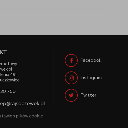
KT
Facebook
ternetowy
wek.pl
lenia 491
Instagram
uczkowice
730 750
Twitter
lep@rajsoczewek.pl
stawień plików cookie