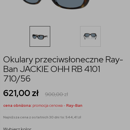
Okulary przeciwsłoneczne Ray-
Ban JACKIE OHH RB 4101
710/56
621,00
zł
900,00
zł
cena obniżona:
promocja cenowa -
Ray-Ban
Najniższa cena z ostatnich 30 dni to: 544,41 zł
Wybierz kolor: