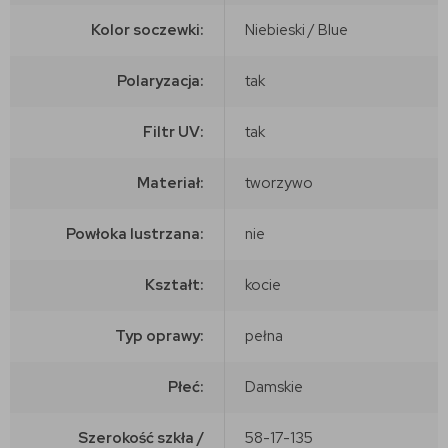
Kolor soczewki:
Niebieski / Blue
Polaryzacja:
tak
Filtr UV:
tak
Materiał:
tworzywo
Powłoka lustrzana:
nie
Kształt:
kocie
Typ oprawy:
pełna
Płeć:
Damskie
Szerokość szkła /
58-17-135