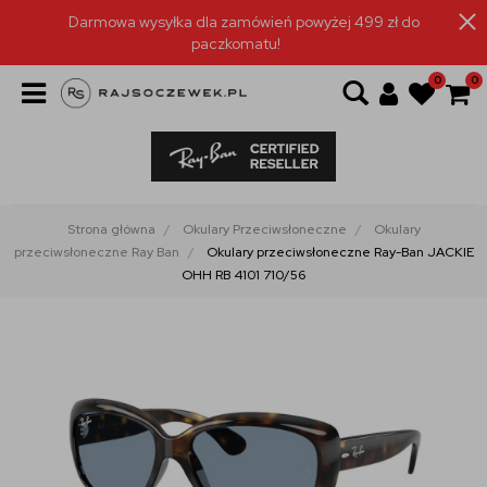
Darmowa wysyłka dla zamówień powyżej 499 zł do
paczkomatu!
0
0
Strona główna
Okulary Przeciwsłoneczne
Okulary
przeciwsłoneczne Ray Ban
Okulary przeciwsłoneczne Ray-Ban JACKIE
OHH RB 4101 710/56