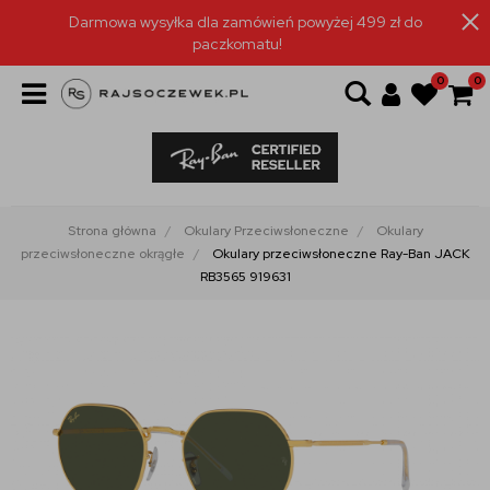
Darmowa wysyłka dla zamówień powyżej 499 zł do
paczkomatu!
0
0
Strona główna
Okulary Przeciwsłoneczne
Okulary
przeciwsłoneczne okrągłe
Okulary przeciwsłoneczne Ray-Ban JACK
RB3565 919631