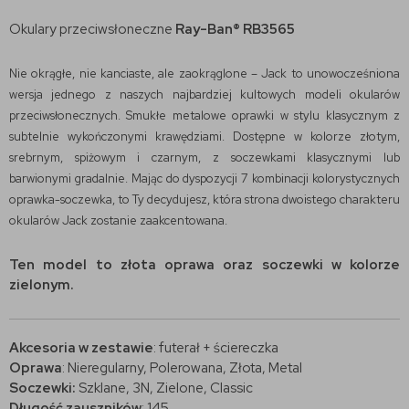
Okulary przeciwsłoneczne
Ray-Ban® RB3565
Nie okrągłe, nie kanciaste, ale zaokrąglone – Jack to unowocześniona
wersja jednego z naszych najbardziej kultowych modeli okularów
przeciwsłonecznych. Smukłe metalowe oprawki w stylu klasycznym z
subtelnie wykończonymi krawędziami. Dostępne w kolorze złotym,
srebrnym, spiżowym i czarnym, z soczewkami klasycznymi lub
barwionymi gradalnie. Mając do dyspozycji 7 kombinacji kolorystycznych
oprawka-soczewka, to Ty decydujesz, która strona dwoistego charakteru
okularów Jack zostanie zaakcentowana.
Ten model to złota oprawa oraz soczewki w kolorze
zielonym.
Akcesoria w zestawie
: futerał + ściereczka
Oprawa
: Nieregularny, Polerowana, Złota, Metal
Soczewki:
Szklane, 3N, Zielone, Classic
Długość zauszników
: 145