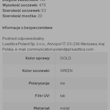
Wysokość soczewki
: 47.5
Szerokość soczewek:
53
Szerokość mostka:
20
Informacje o bezpieczeństwie
Podmiot odpowiedzialny:
Luxottica Poland Sp. z o.o., Annopol 17, 03-236 Warszawa, kraj:
Polska, e-mail: communication.poland@pl.luxottica.com
Kolor oprawy:
GOLD
Kolor soczewki:
GREEN
Polaryzacja:
nie
Filtr UV:
tak
Materiał:
metal