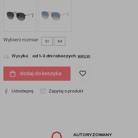
Wybierz rozmiar:
51
54
Wysyłka:
od 1-3 dni roboczych
więcej
dodaj do koszyka
Udostepnij
Zapytaj o produkt
AUTORYZOWANY