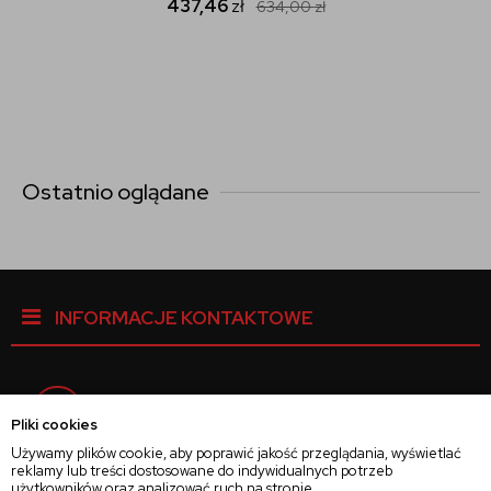
437,46
zł
634,00
zł
Ostatnio oglądane
INFORMACJE KONTAKTOWE
Facebook
Pliki cookies
Używamy plików cookie, aby poprawić jakość przeglądania, wyświetlać
reklamy lub treści dostosowane do indywidualnych potrzeb
Instagram
użytkowników oraz analizować ruch na stronie.