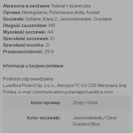
Akcesoria w zestawie
: futerał + ściereczka
Oprawa:
Nieregularna, Polerowana złota
, Acetat
Soczewki:
Szklane, Klasa 2, Jasnoniebieskie, Gradalne
Długość zauszników:
145
Wysokość soczewki:
44
Szerokość soczewek:
51
Szerokość mostka:
21
Przepuszczalność:
29.9
Informacje o bezpieczeństwie
Podmiot odpowiedzialny:
Luxottica Poland Sp. z o.o., Annopol 17, 03-236 Warszawa, kraj:
Polska, e-mail: communication.poland@pl.luxottica.com
Kolor oprawy:
Złoty / Gold
Kolor soczewki:
Jasnoniebieski / Clear
Gradient Blue