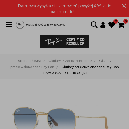
Darmowa wysyłka dla zamówień powyżej 499 zł do
paczkomatu!
0
0
Strona główna
Okulary Przeciwsłoneczne
Okulary
przeciwsłoneczne Ray Ban
Okulary przeciwsłoneczne Ray-Ban
HEXAGONAL RB3548 001/3F