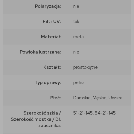
Polaryzacja:
nie
Filtr UV:
tak
Materiał:
metal
Powłoka lustrzana:
nie
Kształt:
prostokątne
Typ oprawy:
pełna
Płeć:
Damskie, Męskie, Unisex
Szerokość szkła /
51-21-145, 54-21-145
Szerokość mostka / Dł.
zausznika: