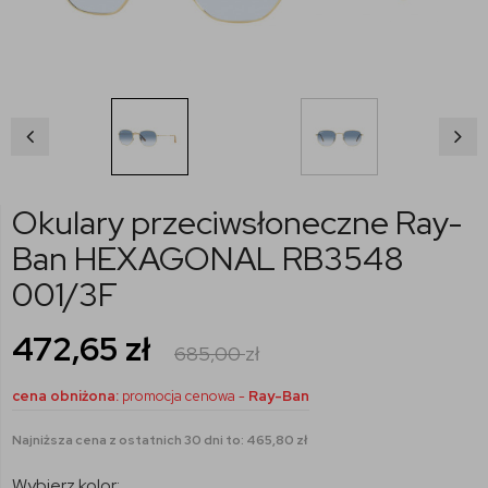
Okulary przeciwsłoneczne Ray-
Ban HEXAGONAL RB3548
001/3F
472,65
zł
685,00
zł
cena obniżona:
promocja cenowa -
Ray-Ban
Najniższa cena z ostatnich 30 dni to: 465,80 zł
Wybierz kolor: