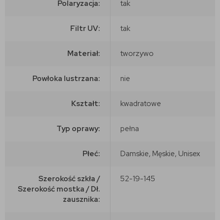
Polaryzacja:
tak
Filtr UV:
tak
Materiał:
tworzywo
Powłoka lustrzana:
nie
Kształt:
kwadratowe
Typ oprawy:
pełna
Płeć:
Damskie, Męskie, Unisex
Szerokość szkła /
52-19-145
Szerokość mostka / Dł.
zausznika: