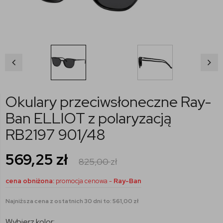
Okulary przeciwsłoneczne Ray-
Ban ELLIOT z polaryzacją
RB2197 901/48
569,25
zł
825,00
zł
cena obniżona:
promocja cenowa -
Ray-Ban
Najniższa cena z ostatnich 30 dni to: 561,00 zł
Wybierz kolor: