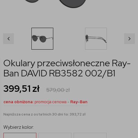
Okulary przeciwsłoneczne Ray-
Ban DAVID RB3582 002/B1
399,51
zł
579,00
zł
cena obniżona:
promocja cenowa -
Ray-Ban
Najniższa cena z ostatnich 30 dni to: 393,72 zł
Wybierz kolor: