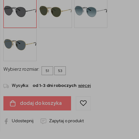
Wybierz rozmiar:
51
53
Wysyłka:
od 1-3 dni roboczych
więcej
dodaj do koszyka
Udostepnij
Zapytaj o produkt