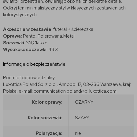
światło i przestrzeń, otwierając oko na ich delikatne detale.
Odkryj ten minimalistyczny styl w klasycznych zestawieniach
kolorystycznych
Akcesoria w zestawie
: futerał + ściereczka
Oprawa:
Panto
,
Polerowana,Metal
Soczewki
: 3N,Classic
Wysokość soczewki
: 48.3
Informacje o bezpieczeństwie
Podmiot odpowiedzialny:
Luxottica Poland Sp. z o.o., Annopol 17, 03-236 Warszawa, kraj:
Polska, e-mail: communication.poland@pl.luxottica.com
Kolor oprawy:
CZARNY
Kolor soczewki:
SZARY
Polaryzacja:
nie