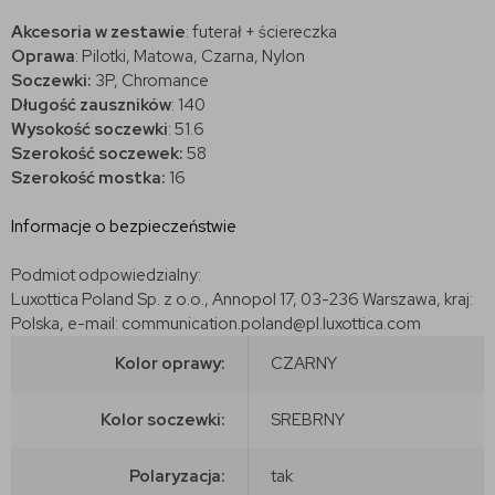
Akcesoria w zestawie
: futerał + ściereczka
Oprawa
: Pilotki, Matowa, Czarna, Nylon
Soczewki:
3P, Chromance
Długość zauszników
: 140
Wysokość soczewki
: 51.6
Szerokość soczewek:
58
Szerokość mostka:
16
Informacje o bezpieczeństwie
Podmiot odpowiedzialny:
Luxottica Poland Sp. z o.o., Annopol 17, 03-236 Warszawa, kraj:
Polska, e-mail: communication.poland@pl.luxottica.com
Kolor oprawy:
CZARNY
Kolor soczewki:
SREBRNY
Polaryzacja:
tak