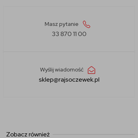
Masz pytanie
33 870 11 00
Wyślij wiadomość
sklep@rajsoczewek.pl
Zobacz również