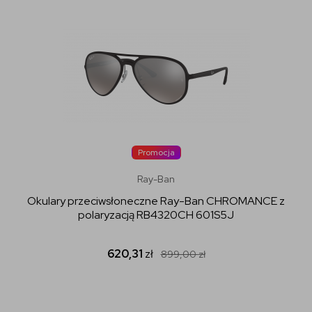
Promocja
Ray-Ban
Okulary przeciwsłoneczne Ray-Ban CHROMANCE z
polaryzacją RB4320CH 601S5J
620,31
zł
899,00
zł