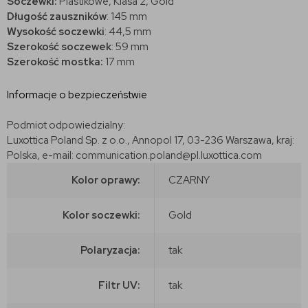
Soczewki:
Plastikowe, Klasa 2, Gold
Długość zauszników
: 145 mm
Wysokość soczewki
: 44,5 mm
Szerokość soczewek
: 59 mm
Szerokość mostka:
17 mm
Informacje o bezpieczeństwie
Podmiot odpowiedzialny:
Luxottica Poland Sp. z o.o., Annopol 17, 03-236 Warszawa, kraj:
Polska, e-mail: communication.poland@pl.luxottica.com
Kolor oprawy:
CZARNY
Kolor soczewki:
Gold
Polaryzacja:
tak
Filtr UV:
tak