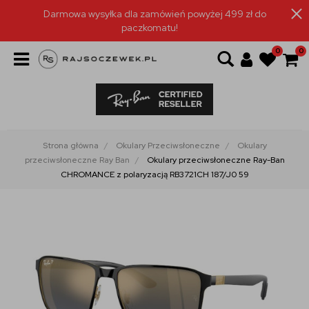
Darmowa wysyłka dla zamówień powyżej 499 zł do
paczkomatu!
0
0
Strona główna
Okulary Przeciwsłoneczne
Okulary
przeciwsłoneczne Ray Ban
Okulary przeciwsłoneczne Ray-Ban
CHROMANCE z polaryzacją RB3721CH 187/J0 59