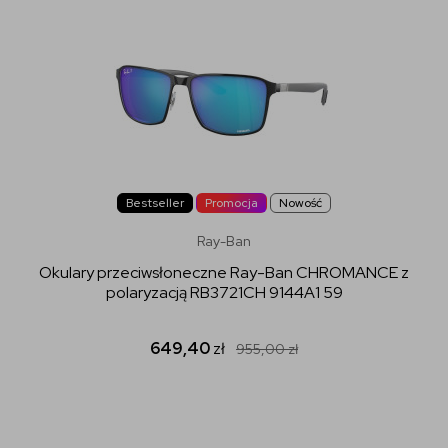
Bestseller
Promocja
Nowość
Ray-Ban
Okulary przeciwsłoneczne Ray-Ban CHROMANCE z
polaryzacją RB3721CH 9144A1 59
649,40
zł
955,00
zł