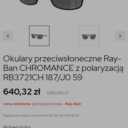
Okulary przeciwsłoneczne Ray-
Ban CHROMANCE z polaryzacją
RB3721CH 187/J0 59
640,32
zł
928,00
zł
cena obniżona:
promocja cenowa -
Ray-Ban
Najniższa cena z ostatnich 30 dni to: 641,01 zł
Wybierz kolor: