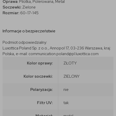
Oprawa
: Pilotka, Polerowana, Metal
Soczewki:
Zielone
Rozmiar:
60-17-145
Informacje o bezpieczeństwie
Podmiot odpowiedzialny:
Luxottica Poland Sp. z o.o., Annopol 17, 03-236 Warszawa, kraj:
Polska, e-mail: communication.poland@pl.luxottica.com
Kolor oprawy:
ZŁOTY
Kolor soczewki:
ZIELONY
Polaryzacja:
nie
Filtr UV:
tak
Materiał:
metal