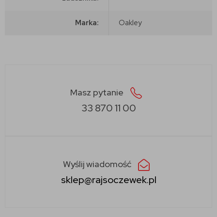
Marka:
Oakley
Masz pytanie
33 870 11 00
Wyślij wiadomość
sklep@rajsoczewek.pl