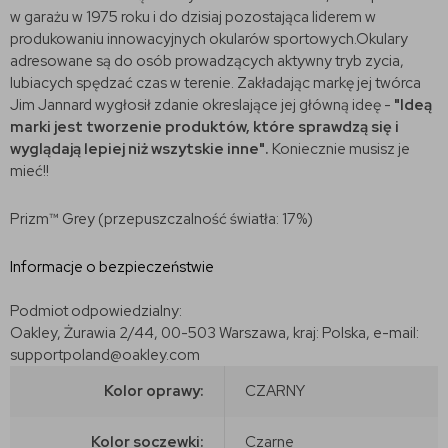
w garażu w 1975 roku i do dzisiaj pozostająca liderem w
produkowaniu innowacyjnych okularów sportowych.Okulary
adresowane są do osób prowadzących aktywny tryb zycia,
lubiacych spędzać czas w terenie. Zakładając markę jej twórca
Jim Jannard wygłosił zdanie okreslające jej główną ideę -
"Ideą
marki jest tworzenie produktów, które sprawdzą się i
wyglądają lepiej niż wszytskie inne".
Koniecznie musisz je
mieć!!
Prizm™ Grey (przepuszczalność światła: 17%)
Informacje o bezpieczeństwie
Podmiot odpowiedzialny:
Oakley, Żurawia 2/44, 00-503 Warszawa, kraj: Polska, e-mail:
supportpoland@oakley.com
Kolor oprawy:
CZARNY
Kolor soczewki:
Czarne