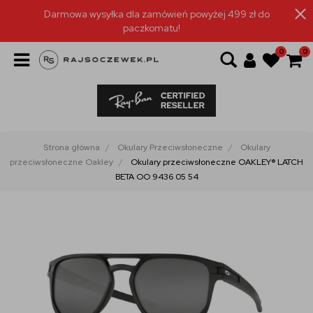
Darmowa wysyłka dla zamówień powyżej 499 zł do
paczkomatu!
0
0
Strona główna
Okulary Przeciwsłoneczne
Okulary
przeciwsłoneczne Oakley
Okulary przeciwsłoneczne OAKLEY® LATCH
BETA OO 9436 05 54