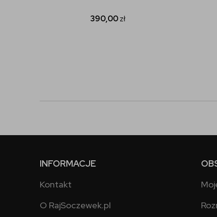
390,00
zł
INFORMACJE
OB
Kontakt
Moj
O RajSoczewek.pl
Roz