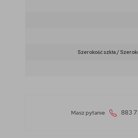
Szerokość szkła / Szerok
883 7
Masz pytanie