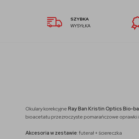
SZYBKA
WYSYŁKA
Okulary korekcyjne
Ray Ban Kristin Optics Bio-b
bioacetatu przezroczyste pomarańczowe oprawki i z
Akcesoria w zestawie
: futerał + ściereczka