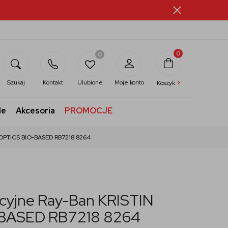
0
0
>
Szukaj
Kontakt
Ulubione
Moje konto
Koszyk
le
Akcesoria
PROMOCJE
 OPTICS BIO-BASED RB7218 8264
kcyjne Ray-Ban KRISTIN
BASED RB7218 8264