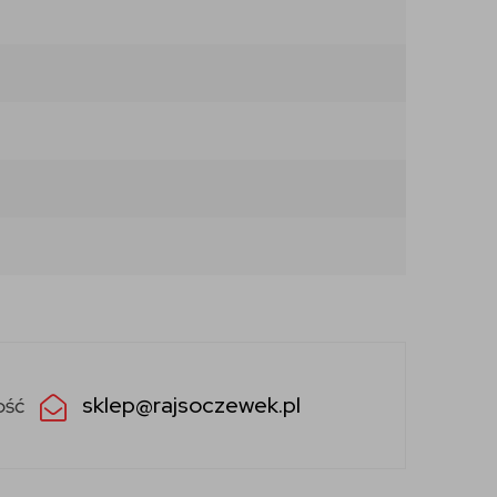
sklep@rajsoczewek.pl
ość