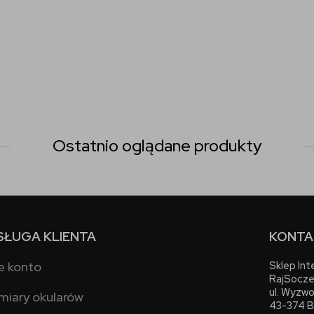
Ostatnio oglądane produkty
SŁUGA KLIENTA
KONTA
e konto
Sklep In
RajSocze
ul. Wyzwo
miary okularów
43-374 B