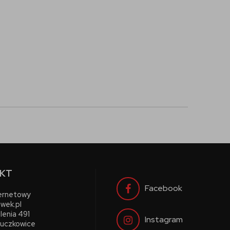
KT
Facebook
ternetowy
wek.pl
lenia 491
Instagram
uczkowice