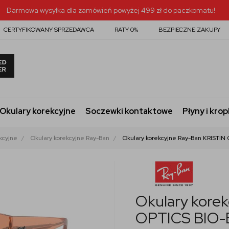
Darmowa wysyłka dla zamówień powyżej 499 zł do paczkomatu!
CERTYFIKOWANY SPRZEDAWCA
RATY 0%
BEZPIECZNE ZAKUPY
Okulary korekcyjne
Soczewki kontaktowe
Płyny i krop
kcyjne
Okulary korekcyjne Ray-Ban
Okulary korekcyjne Ray-Ban KRISTIN
Okulary kore
OPTICS BIO-