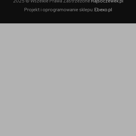
2025 © Wszelkie Prawa Zastrzeżone
Rajsoczewek.pl
Projekt i oprogramowanie sklepu:
Ebexo.pl