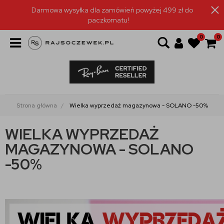
Darmowa wysyłka dla zamówień powyżej 499 zł do
paczkomatu!
0
0
Strona główna
Wielka wyprzedaż magazynowa - SOLANO -50%
WIELKA WYPRZEDAŻ
MAGAZYNOWA - SOLANO
-50%