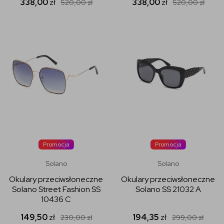
338,00
zł
338,00
zł
520,00
zł
520,00
zł
Promocja
Promocja
Solano
Solano
Okulary przeciwsłoneczne
Okulary przeciwsłoneczne
Solano Street Fashion SS
Solano SS 21032 A
10436 C
149,50
zł
194,35
zł
230,00
zł
299,00
zł