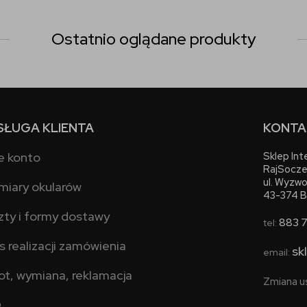
Ostatnio oglądane produkty
SŁUGA KLIENTA
KONTA
e konto
Sklep In
RajSocze
ul. Wyzwo
miary okularów
43-374 B
zty i formy dostawy
883 
tel:
s realizacji zamówienia
sk
email:
ot, wymiana, reklamacja
Zmiana u
Q