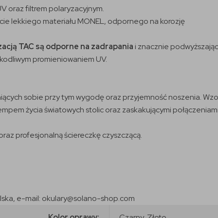
V oraz filtrem polaryzacyjnym.
cie lekkiego materiału MONEL, odpornego na korozję
zacją TAC są odporne na zadrapania
i znacznie podwyższające
 szkodliwym promieniowaniem UV.
niących sobie przy tym wygodę oraz przyjemność noszenia. Wzo
empem życia światowych stolic oraz zaskakującymi połączeniami
raz profesjonalną ściereczkę czyszczącą.
olska, e-mail: okulary@solano-shop.com
Kolor oprawy:
Czarny, Złoto