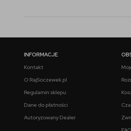
INFORMACJE
OB
Kontakt
Moj
O RajSoczewek.pl
Roz
Regulamin sklepu
Kos
Dane do płatności
Cza
Autoryzowany Dealer
Zwr
FA