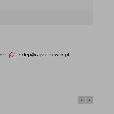
sklep@rajsoczewek.pl
ość