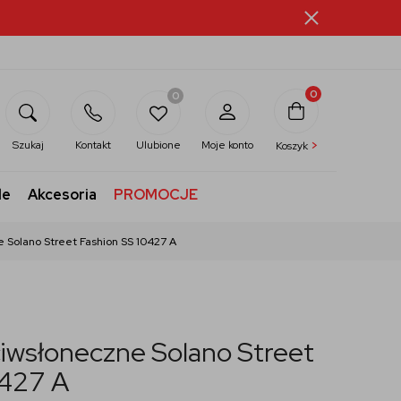
0
0
>
Szukaj
Kontakt
Ulubione
Moje konto
Koszyk
le
Akcesoria
PROMOCJE
 Solano Street Fashion SS 10427 A
iwsłoneczne Solano Street
0427 A