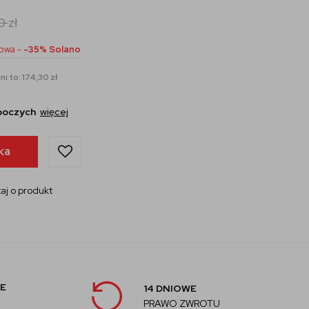
00
zł
owa -
-35% Solano
i to: 174,30 zł
oboczych
więcej
ka
aj o produkt
E
14 DNIOWE
PRAWO ZWROTU