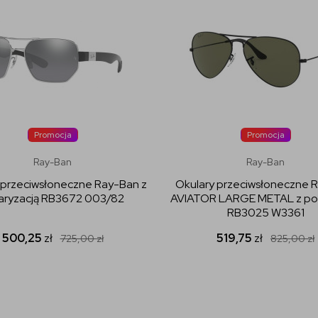
Promocja
Promocja
Ray-Ban
Ray-Ban
 przeciwsłoneczne Ray-Ban z
Okulary przeciwsłoneczne 
aryzacją RB3672 003/82
AVIATOR LARGE METAL z pol
RB3025 W3361
500,25
zł
519,75
zł
725,00
zł
825,00
zł