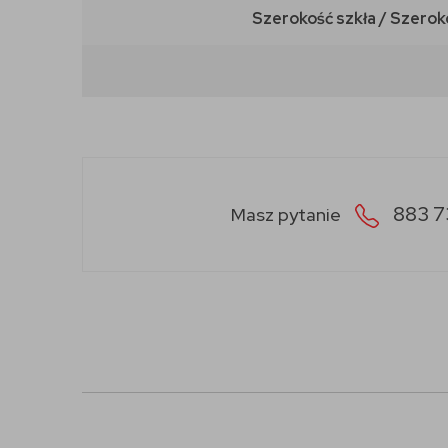
Szerokość szkła / Szerok
883 7
Masz pytanie