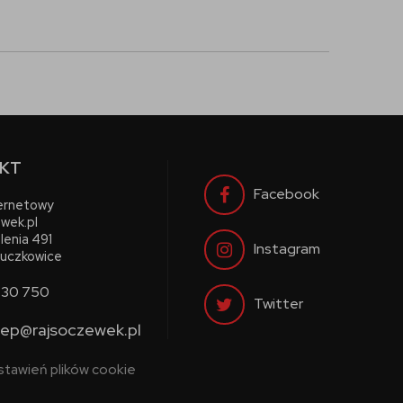
KT
Facebook
ternetowy
wek.pl
lenia 491
Instagram
uczkowice
730 750
Twitter
lep@rajsoczewek.pl
stawień plików cookie