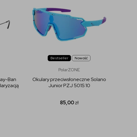
Bestseller
Nowość
PolarZONE
Ray-Ban
Okulary przeciwsłoneczne Solano
Okular
aryzacją
Junior PZJ 501S 10
Oakley
85,00
zł