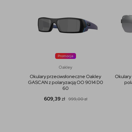
Promocja
Oakley
Okulary przeciwsłoneczne Oakley
Okulary
GASCAN z polaryzacją OO 9014 D0
pol
60
609,39
zł
999,00
zł