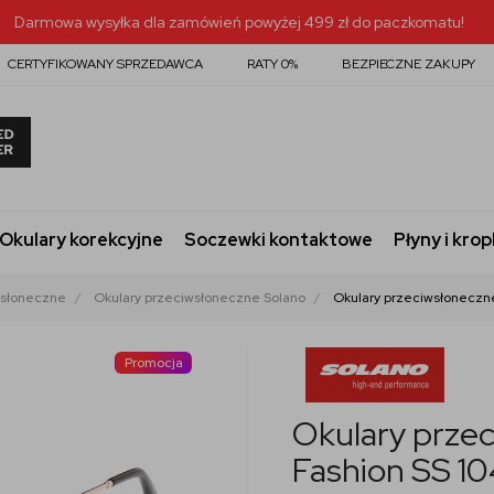
Darmowa wysyłka dla zamówień powyżej 499 zł do paczkomatu!
CERTYFIKOWANY SPRZEDAWCA
RATY 0%
BEZPIECZNE ZAKUPY
Okulary korekcyjne
Soczewki kontaktowe
Płyny i krop
wsłoneczne
Okulary przeciwsłoneczne Solano
Okulary przeciwsłoneczne
Promocja
Okulary przec
Fashion SS 1