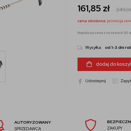
161,85
zł
249,
cena obniżona:
promocja cen
Najniższa cena z ostatnich 30 dn
Wysyłka:
od 1-3 dni r
dodaj do koszy
Udostepnij
Zapyt
BEZPIECZN
AUTORYZOWANY
ZAKUPY
SPRZEDAWCA