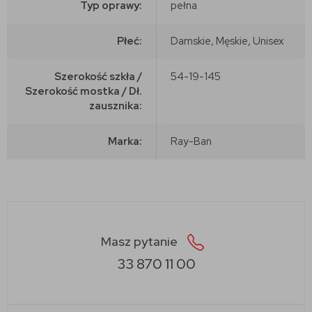
Typ oprawy:
pełna
Płeć:
Damskie, Męskie, Unisex
Szerokość szkła /
54-19-145
Szerokość mostka / Dł.
zausznika:
Marka:
Ray-Ban
Masz pytanie
33 870 11 00