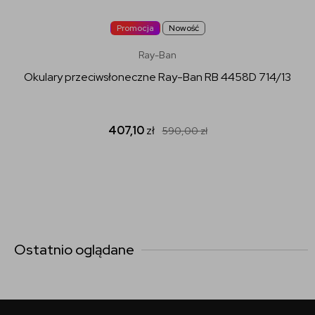
Promocja
Nowość
Ray-Ban
Okulary przeciwsłoneczne Ray-Ban RB 4458D 714/13
407,10
zł
590,00
zł
Ostatnio oglądane