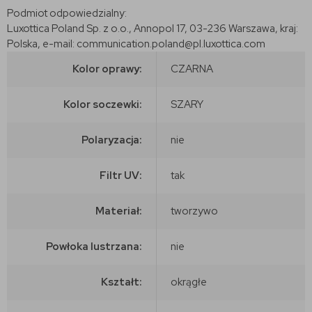
Podmiot odpowiedzialny:
Luxottica Poland Sp. z o.o., Annopol 17, 03-236 Warszawa, kraj:
Polska, e-mail: communication.poland@pl.luxottica.com
Kolor oprawy:
CZARNA
Kolor soczewki:
SZARY
Polaryzacja:
nie
Filtr UV:
tak
Materiał:
tworzywo
Powłoka lustrzana:
nie
Kształt:
okrągłe