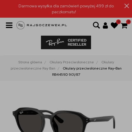
Darmowa wysyłka dla zamówień powyżej 499 zł do
paczkomatu!
0
0
Strona główna
Okulary Przeciwsłoneczne
Okulary
przeciwsłoneczne Ray Ban
Okulary przeciwsłoneczne Ray-Ban
RB4459D 901/87