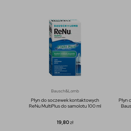
Bausch&Lomb
Płyn do soczewek kontaktowych
Płyn 
ReNu MultiPlus do samolotu 100 ml
Baus
19,80
zł