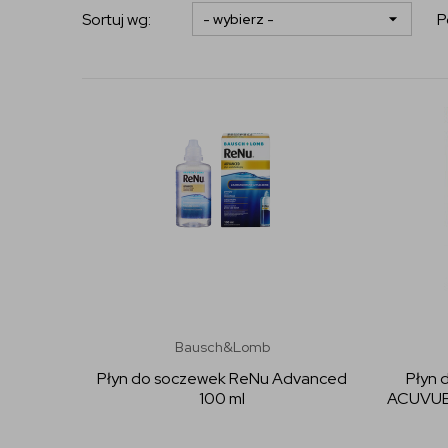
Sortuj wg:
P
Bausch&Lomb
Płyn do soczewek ReNu Advanced
Płyn 
100 ml
ACUVUE 