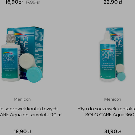
16,90
zł
22,90
zł
17,99
zł
Menicon
Menicon
do soczewek kontaktowych
Płyn do soczewek kontak
RE Aqua do samolotu 90 ml
SOLO CARE Aqua 360 
18,90
zł
31,90
zł