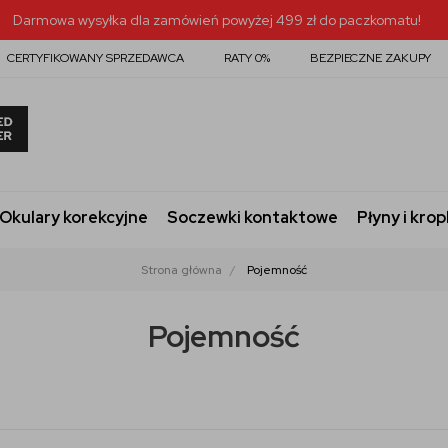
Darmowa wysyłka dla zamówień powyżej 499 zł do paczkomatu!
CERTYFIKOWANY SPRZEDAWCA
RATY 0%
BEZPIECZNE ZAKUPY
Okulary korekcyjne
Soczewki kontaktowe
Płyny i krop
Strona główna
Pojemność
Pojemność