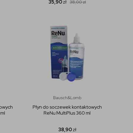
35,90
zł
38,00
zł
Bausch&Lomb
towych
Płyn do soczewek kontaktowych
ml
ReNu MultiPlus 360 ml
38,90
zł