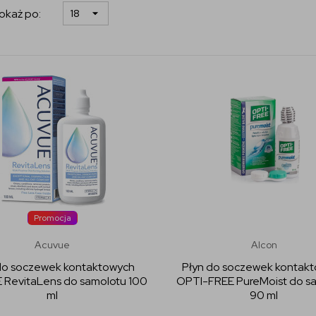
okaż po:
Promocja
Acuvue
Alcon
do soczewek kontaktowych
Płyn do soczewek kontak
RevitaLens do samolotu 100
OPTI-FREE PureMoist do s
ml
90 ml