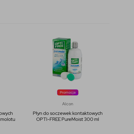
Promocja
Alcon
towych
Płyn do soczewek kontaktowych
amolotu
OPTI-FREE PureMoist 300 ml