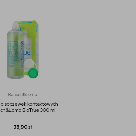
Bausch&Lomb
do soczewek kontaktowych
ch&Lomb BioTrue 300 ml
38,90
zł