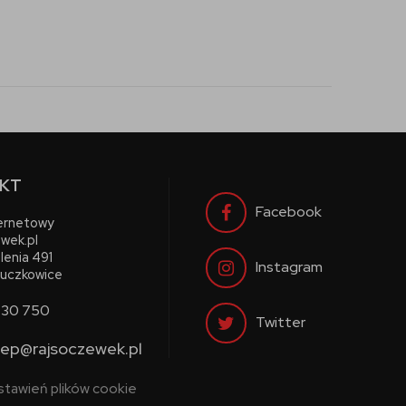
KT
Facebook
ternetowy
wek.pl
lenia 491
Instagram
uczkowice
730 750
Twitter
lep@rajsoczewek.pl
stawień plików cookie