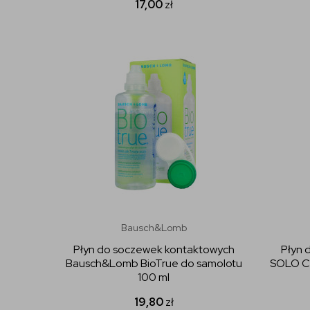
17,00
zł
Bausch&Lomb
Płyn do soczewek kontaktowych
Płyn 
Bausch&Lomb BioTrue do samolotu
SOLO CA
100 ml
19,80
zł