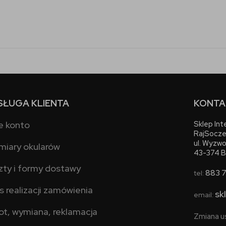
SŁUGA KLIENTA
KONTA
e konto
Sklep In
RajSocze
ul. Wyzwo
miary okularów
43-374 B
zty i formy dostawy
883 
tel:
s realizacji zamówienia
sk
email:
ot, wymiana, reklamacja
Zmiana u