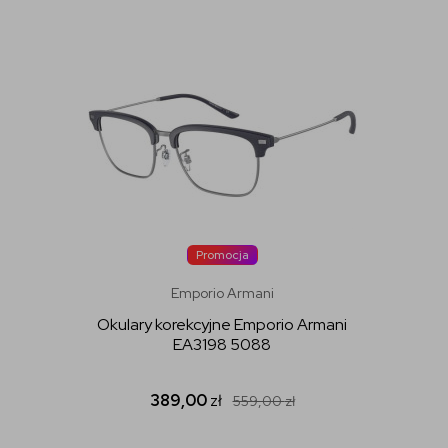
Promocja
Emporio Armani
Okulary korekcyjne Emporio Armani
EA3198 5088
389,00
zł
559,00
zł