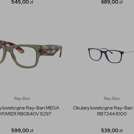
545,00
zł
689,00
zł
Ray-Ban
Ray-Ban
y korekcyjne Ray-Ban MEGA
Okulary korekcyjne Ray-Ba
YFARER RB0840V 8297
RB7244 8100
599,00
zł
539,00
zł