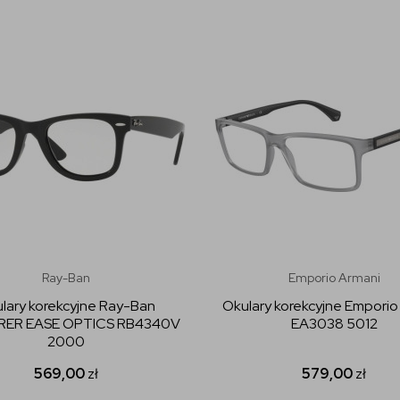
Ray-Ban
Emporio Armani
lary korekcyjne Ray-Ban
Okulary korekcyjne Emporio
RER EASE OPTICS RB4340V
EA3038 5012
2000
569,00
zł
579,00
zł