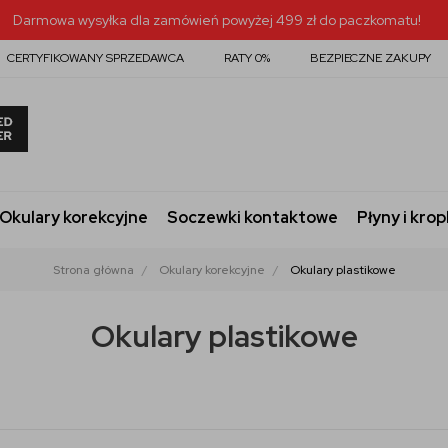
Darmowa wysyłka dla zamówień powyżej 499 zł do paczkomatu!
CERTYFIKOWANY SPRZEDAWCA
RATY 0%
BEZPIECZNE ZAKUPY
Okulary korekcyjne
Soczewki kontaktowe
Płyny i krop
Strona główna
Okulary korekcyjne
Okulary plastikowe
Okulary plastikowe