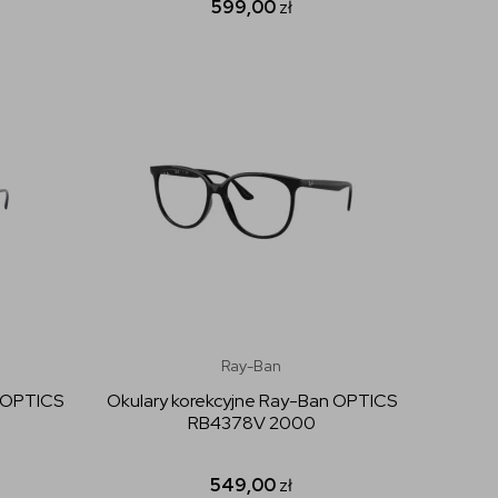
599,00
zł
Ray-Ban
n OPTICS
Okulary korekcyjne Ray-Ban OPTICS
RB4378V 2000
549,00
zł