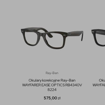
Ray-Ban
Okulary korekcyjne Ray-Ban
Oku
WAYFARER EASE OPTICS RB4340V
WAYFA
8224
575,00
zł