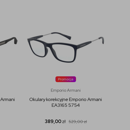
Promocja
Emporio Armani
 Armani
Okulary korekcyjne Emporio Armani
EA3165 5754
389,00
zł
529,00
zł