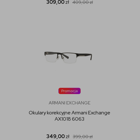
309,00
zł
409,00
zł
Promocja
ARMANI EXCHANGE
Okulary korekcyjne Armani Exchange
AX1018 6063
349,00
zł
399,00
zł