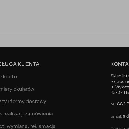
SŁUGA KLIENTA
KONTA
e konto
Sklep In
RajSocze
ul. Wyzwo
miary okularów
43-374 B
zty i formy dostawy
883 
tel:
s realizacji zamówienia
sk
email:
ot, wymiana, reklamacja
Zmiana u