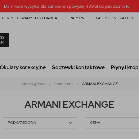
Darmowa wysyłka dla zamówień powyżej 499 zł do paczkomatu!
CERTYFIKOWANY SPRZEDAWCA
RATY 0%
BEZPIECZNE ZAKUPY
Okulary korekcyjne
Soczewki kontaktowe
Płyny i krop
Strona główna
Producenci
ARMANI EXCHANGE
ARMANI EXCHANGE
PODKATEGORIA
CENA