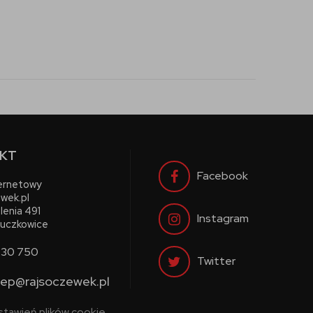
KT
Facebook
ternetowy
wek.pl
lenia 491
Instagram
uczkowice
730 750
Twitter
lep@rajsoczewek.pl
stawień plików cookie