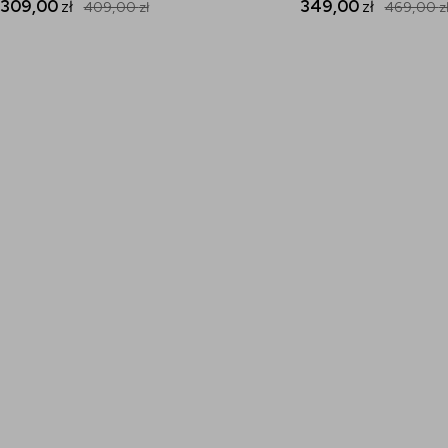
309,00
zł
349,00
zł
409,00
zł
469,00
z