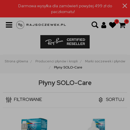
Darmowa wysyłka dla zamówień powyżej 499 zł do
paczkomatu!
0
0
Strona główna
Producenci płynów i kropli
Marki soczewek i płynów
Płyny SOLO-Care
Płyny SOLO-Care
FILTROWANIE
SORTUJ