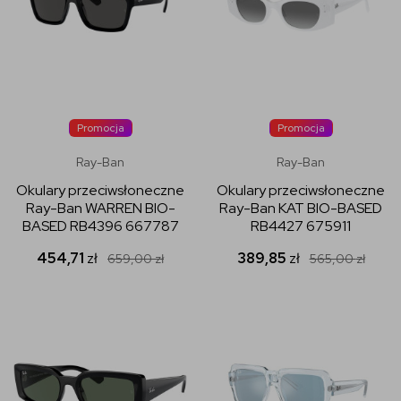
Promocja
Promocja
Ray-Ban
Ray-Ban
Okulary przeciwsłoneczne
Okulary przeciwsłoneczne
Ray-Ban WARREN BIO-
Ray-Ban KAT BIO-BASED
BASED RB4396 667787
RB4427 675911
454,71
zł
389,85
zł
659,00
zł
565,00
zł