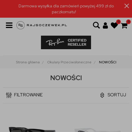
Darmowa wysyłka dla zamówień powyżej 499 zł do
paczkomatu!
0
0
Strona główna
Okulary Przeciwsłoneczne
NOWOŚCI
NOWOŚCI
FILTROWANIE
SORTUJ