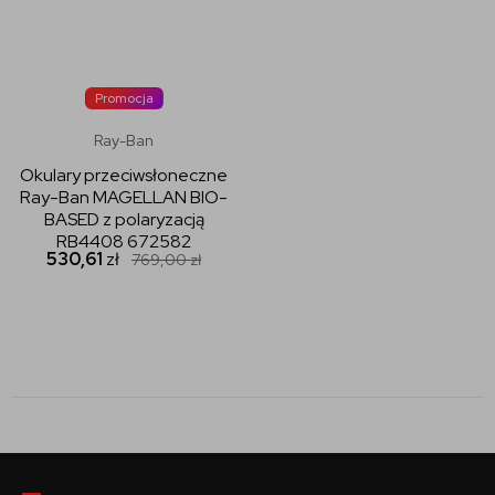
Promocja
Ray-Ban
Okulary przeciwsłoneczne
Ray-Ban MAGELLAN BIO-
BASED z polaryzacją
RB4408 672582
530,61
zł
769,00
zł