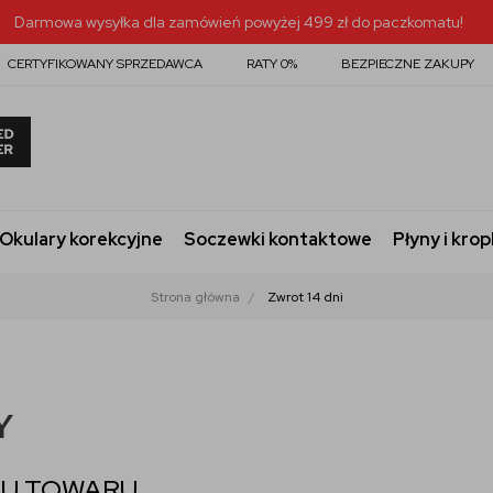
Darmowa wysyłka dla zamówień powyżej 499 zł do paczkomatu!
CERTYFIKOWANY SPRZEDAWCA
RATY 0%
BEZPIECZNE ZAKUPY
Okulary korekcyjne
Soczewki kontaktowe
Płyny i krop
Strona główna
Zwrot 14 dni
Y
TU TOWARU