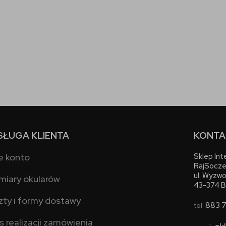
SŁUGA KLIENTA
KONTA
e konto
Sklep In
RajSocze
ul. Wyzwo
miary okularów
43-374 B
zty i formy dostawy
883 
tel:
s realizacji zamówienia