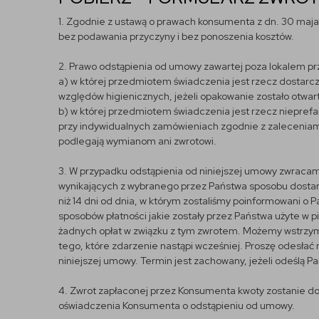
1. Zgodnie z ustawą o prawach konsumenta z dn. 30 maja 
bez podawania przyczyny i bez ponoszenia kosztów.
2. Prawo odstąpienia od umowy zawartej poza lokalem pr
a) w której przedmiotem świadczenia jest rzecz dostarc
względów higienicznych, jeżeli opakowanie zostało otwar
b) w której przedmiotem świadczenia jest rzecz niepref
przy indywidualnych zamówieniach zgodnie z zaleceniami 
podlegają wymianom ani zwrotowi.
3. W przypadku odstąpienia od niniejszej umowy zwracam
wynikających z wybranego przez Państwa sposobu dostarc
niż 14 dni od dnia, w którym zostaliśmy poinformowani o
sposobów płatności jakie zostały przez Państwa użyte w p
żadnych opłat w związku z tym zwrotem. Możemy wstrzyma
tego, które zdarzenie nastąpi wcześniej. Proszę odesłać 
niniejszej umowy. Termin jest zachowany, jeżeli odeślą 
4. Zwrot zapłaconej przez Konsumenta kwoty zostanie d
oświadczenia Konsumenta o odstąpieniu od umowy.