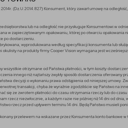
2014r. (Dz.U.2014.827) Konsument, który zawarł umowę na odległość, 
zedsiębiorstwa lub na odległość nie przysługuje Konsumentowi w odni
zana w zapieczętowanym opakowaniu, której po otwarciu opakowania n
te po dostarczeniu.
abrykowana, wyprodukowana według specyfikacji konsumenta lub służąc
okulisty na produkty firmy Cooper Vision wymagana jest wcześniejsze
y wszystkie otrzymane od Państwa płatności, w tym koszty dostarczen
zenia innego niż najtańszy zwykły sposób dostarczenia oferowany prz
 Państwa decyzji o wykonaniu prawa odstąpienia od niniejszej umowy. Z
ierwotnej transakcji, chyba że wyraźnie zgodziliście się Państwo na i
ć się ze zwrotem płatności do czasu otrzymania rzeczy lub do czasu 
nam rzecz niezwłocznie, a każdym razie nie później niż 14 dni od dnia
Państwo rzecz przed upływem terminu 14 dni. Będą Państwo musieli pon
okonany przelewem na wskazane przez Konsumenta konto bankowe w te