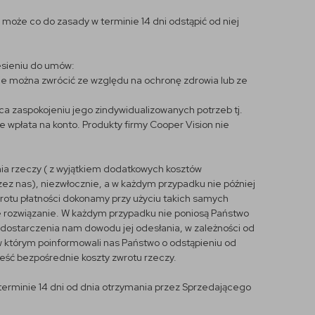
może co do zasady w terminie 14 dni odstąpić od niej
esieniu do umów:
ie można zwrócić ze względu na ochronę zdrowia lub ze
a zaspokojeniu jego zindywidualizowanych potrzeb tj.
 wpłata na konto. Produkty firmy Cooper Vision nie
ia rzeczy ( z wyjątkiem dodatkowych kosztów
ez nas), niezwłocznie, a w każdym przypadku nie później
wrotu płatności dokonamy przy użyciu takich samych
nne rozwiązanie. W każdym przypadku nie poniosą Państwo
dostarczenia nam dowodu jej odesłania, w zależności od
, w którym poinformowali nas Państwo o odstąpieniu od
ieść bezpośrednie koszty zwrotu rzeczy.
rminie 14 dni od dnia otrzymania przez Sprzedającego