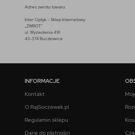
Adres zwrotu towaru:
Inter Optyk – Sklep Internetowy
„ZWROT”
ul. Wyzwolenia 491
43-374 Buczkowice
INFORMACJE
OB
Kontakt
Moj
O RajSoczewek.pl
Roz
Regulamin sklepu
Kos
Dane do płatności
Cza