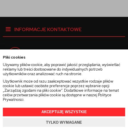
INFORMACJE KONTAKTOWE
Facebook
Pliki cookies
Używamy plików cookie, aby poprawić jakość przeglądania, wyświetlać
reklamy lub treści dostosowane do indywidualnych potrzeb
Instagram
użytkowników oraz analizować ruch na stronie.
Użytkownik może od razu zaakceptować wszystkie rodzaje plików
cookie lub ustawić osobiste preferencje poprzez wybranie opcji
Twitter
„Zarządzaj zgodami na pliki cookie”. Dodatkowe informacje na temat
celów przetwarzania plików cookie są dostępne w naszej
Polityce
Prywatności
.
AKCEPTUJĘ WSZYSTKIE
2025 © Wszelkie Prawa Zastrzeżone
Rajsoczewek.pl
TYLKO WYMAGANE
Projekt i oprogramowanie sklepu:
Ebexo.pl