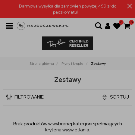
Darmowa wysyłka dla zamówień powyżej 499 zł do
paczkomatu!
0
0
Strona główna
Płyny i krople
Zestawy
Zestawy
FILTROWANIE
SORTUJ
Brak produktów w wybranej kategorii spełniających
kryteria wyświetlania.