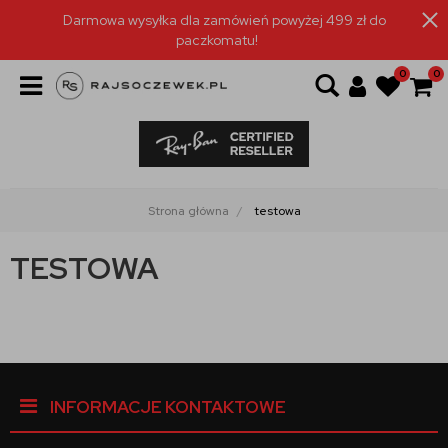
Darmowa wysyłka dla zamówień powyżej 499 zł do
paczkomatu!
0
0
Strona główna
testowa
TESTOWA
INFORMACJE KONTAKTOWE