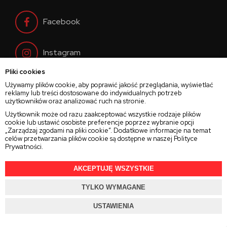
Facebook
Instagram
Pliki cookies
Twitter
Używamy plików cookie, aby poprawić jakość przeglądania, wyświetlać
reklamy lub treści dostosowane do indywidualnych potrzeb
użytkowników oraz analizować ruch na stronie.
Użytkownik może od razu zaakceptować wszystkie rodzaje plików
cookie lub ustawić osobiste preferencje poprzez wybranie opcji
„Zarządzaj zgodami na pliki cookie”. Dodatkowe informacje na temat
2025 © Wszelkie Prawa Zastrzeżone
Rajsoczewek.pl
celów przetwarzania plików cookie są dostępne w naszej
Polityce
Prywatności
.
Projekt i oprogramowanie sklepu:
Ebexo.pl
AKCEPTUJĘ WSZYSTKIE
TYLKO WYMAGANE
USTAWIENIA