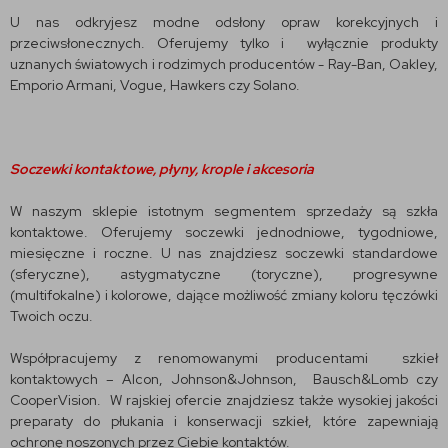
U nas odkryjesz modne odsłony opraw korekcyjnych i
przeciwsłonecznych. Oferujemy tylko i wyłącznie produkty
uznanych światowych i rodzimych producentów - Ray-Ban, Oakley,
Emporio Armani, Vogue, Hawkers czy Solano.
Soczewki kontaktowe, płyny, krople i akcesoria
W naszym sklepie istotnym segmentem sprzedaży są szkła
kontaktowe. Oferujemy soczewki jednodniowe, tygodniowe,
miesięczne i roczne. U nas znajdziesz soczewki standardowe
(sferyczne), astygmatyczne (toryczne), progresywne
(multifokalne) i kolorowe, dające możliwość zmiany koloru tęczówki
Twoich oczu.
Współpracujemy z renomowanymi producentami szkieł
kontaktowych – Alcon, Johnson&Johnson, Bausch&Lomb czy
CooperVision. W rajskiej ofercie znajdziesz także wysokiej jakości
preparaty do płukania i konserwacji szkieł, które zapewniają
ochronę noszonych przez Ciebie kontaktów.