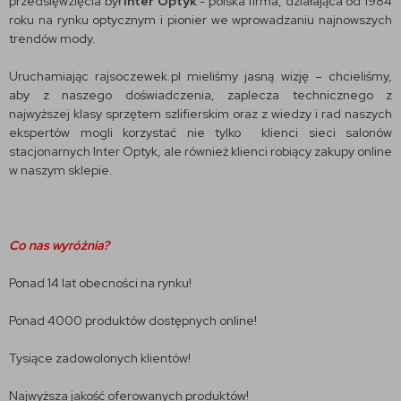
przedsięwzięcia był
Inter Optyk
- polska firma, działająca od 1984
roku na rynku optycznym i pionier we wprowadzaniu najnowszych
trendów mody.
Uruchamiając rajsoczewek.pl mieliśmy jasną wizję – chcieliśmy,
aby z naszego doświadczenia, zaplecza technicznego z
najwyższej klasy sprzętem szlifierskim oraz z wiedzy i rad naszych
ekspertów mogli korzystać nie tylko klienci sieci salonów
stacjonarnych Inter Optyk, ale również klienci robiący zakupy online
w naszym sklepie.
Co nas wyróżnia?
Ponad 14 lat obecności na rynku!
Ponad 4000 produktów dostępnych online!
Tysiące zadowolonych klientów!
Najwyższa jakość oferowanych produktów!