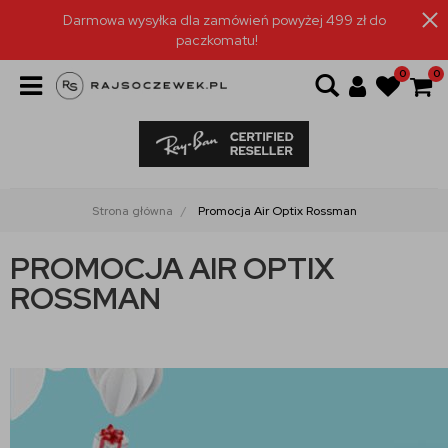
Darmowa wysyłka dla zamówień powyżej 499 zł do
paczkomatu!
0
0
Strona główna
Promocja Air Optix Rossman
PROMOCJA AIR OPTIX
ROSSMAN