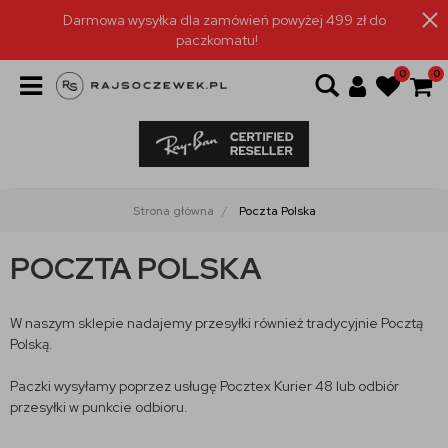
Darmowa wysyłka dla zamówień powyżej 499 zł do
paczkomatu!
0
0
Strona główna
Poczta Polska
POCZTA POLSKA
W naszym sklepie nadajemy przesyłki również tradycyjnie Pocztą
Polską.
Paczki wysyłamy poprzez usługę Pocztex Kurier 48 lub odbiór
przesyłki w punkcie odbioru.