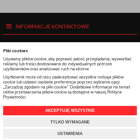
INFORMACJE KONTAKTOWE
Pliki cookies
Facebook
Używamy plików cookie, aby poprawić jakość przeglądania, wyświetlać
reklamy lub treści dostosowane do indywidualnych potrzeb
użytkowników oraz analizować ruch na stronie.
Instagram
Użytkownik może od razu zaakceptować wszystkie rodzaje plików
cookie lub ustawić osobiste preferencje poprzez wybranie opcji
„Zarządzaj zgodami na pliki cookie”. Dodatkowe informacje na temat
Twitter
celów przetwarzania plików cookie są dostępne w naszej
Polityce
Prywatności
.
AKCEPTUJĘ WSZYSTKIE
TYLKO WYMAGANE
2025 © Wszelkie Prawa Zastrzeżone
Rajsoczewek.pl
Projekt i oprogramowanie sklepu:
Ebexo.pl
USTAWIENIA