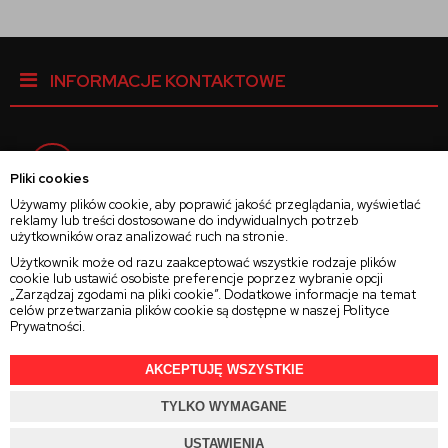
INFORMACJE KONTAKTOWE
Facebook
Pliki cookies
Używamy plików cookie, aby poprawić jakość przeglądania, wyświetlać
reklamy lub treści dostosowane do indywidualnych potrzeb
Instagram
użytkowników oraz analizować ruch na stronie.
Użytkownik może od razu zaakceptować wszystkie rodzaje plików
cookie lub ustawić osobiste preferencje poprzez wybranie opcji
Twitter
„Zarządzaj zgodami na pliki cookie”. Dodatkowe informacje na temat
celów przetwarzania plików cookie są dostępne w naszej
Polityce
Prywatności
.
AKCEPTUJĘ WSZYSTKIE
2025 © Wszelkie Prawa Zastrzeżone
Rajsoczewek.pl
TYLKO WYMAGANE
Projekt i oprogramowanie sklepu:
Ebexo.pl
USTAWIENIA