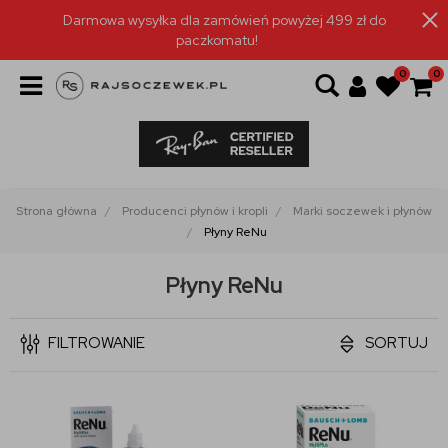
Darmowa wysyłka dla zamówień powyżej 499 zł do
paczkomatu!
0
0
Strona główna
Producenci płynów i kropli
Marki soczewek i płynów
Płyny ReNu
Płyny ReNu
FILTROWANIE
SORTUJ