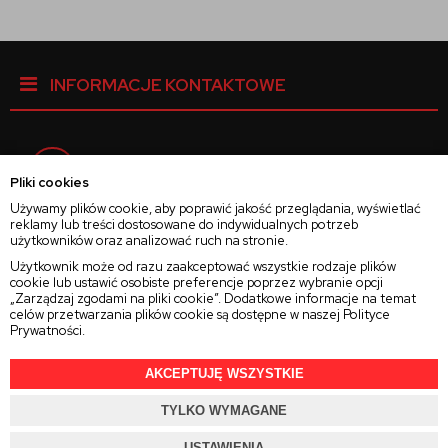
INFORMACJE KONTAKTOWE
Facebook
Pliki cookies
Używamy plików cookie, aby poprawić jakość przeglądania, wyświetlać
reklamy lub treści dostosowane do indywidualnych potrzeb
Instagram
użytkowników oraz analizować ruch na stronie.
Użytkownik może od razu zaakceptować wszystkie rodzaje plików
cookie lub ustawić osobiste preferencje poprzez wybranie opcji
Twitter
„Zarządzaj zgodami na pliki cookie”. Dodatkowe informacje na temat
celów przetwarzania plików cookie są dostępne w naszej
Polityce
Prywatności
.
AKCEPTUJĘ WSZYSTKIE
2025 © Wszelkie Prawa Zastrzeżone
Rajsoczewek.pl
TYLKO WYMAGANE
Projekt i oprogramowanie sklepu:
Ebexo.pl
USTAWIENIA