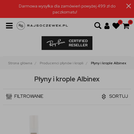
Darmowa wysyłka dla zamówień powyżej 499 zł do
paczkomatu!
0
0
Strona główna
Producenci płynów i kropli
Płyny i krople Albinex
Płyny i krople Albinex
FILTROWANIE
SORTUJ