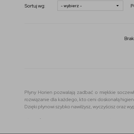
Sortuj wg:
P
Brak
Płyny Horien pozwalają zadbać o miękkie soczewk
rozwiązanie dla każdego, kto ceni doskonałą higie
Dzięki płynowi szybko nawilżysz, wyczyścisz oraz w
Płyn oferujemy w zestawie ze szczelnym poje
zabezpieczone przed działaniem drobnoustrojów i b