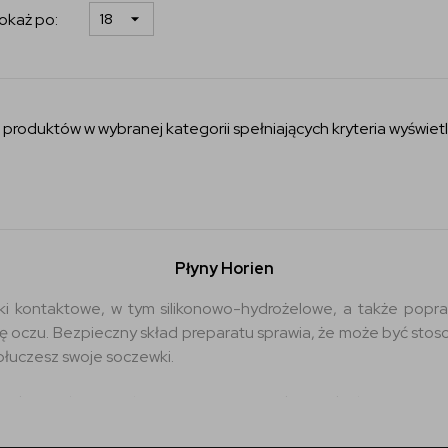
okaż po:
 produktów w wybranej kategorii spełniających kryteria wyświetl
Płyny Horien
i kontaktowe, w tym silikonowo-hydrożelowe, a także popra
nę oczu. Bezpieczny skład preparatu sprawia, że może być sto
ypłuczesz swoje soczewki.
mnikiem do przechowywania soczewek. Dzięki hermetyczn
akterii.