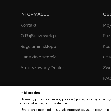
INFORMACJE
OB
Kontakt
Moj
O RajSoczewek.pl
Roz
Regulamin sklepu
Kos
Dane do płatności
Cza
Autoryzowany Dealer
Zwr
FA
Pliki cookies
Używamy plików cookie, aby poprawić jakość przeglądania, wy
oraz analizować ruch na stronie.
2025 © Wszelkie Prawa Zastrzeżone
Rajsoczewek.pl
Użytkownik może od razu zaakceptować wszystkie rodzaje plik