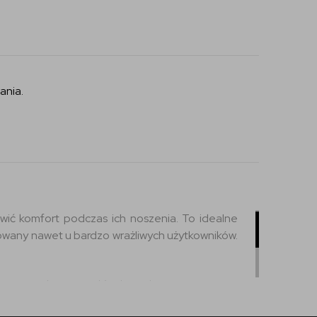
ania.
wić komfort podczas ich noszenia. To idealne
sowany nawet u bardzo wrażliwych użytkowników.
emu zamknięciu szkła kontaktowe pozostają