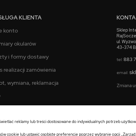
SŁUGA KLIENTA
KONTA
e konto
Sklep In
RajSocze
ul. Wyzwo
miary okularów
43-374 B
zty i formy dostawy
883 
tel:
s realizacji zamówienia
sk
email:
ot, wymiana, reklamacja
Zmiana u
Q
świetlać reklamy lub treści dostosowane do indywidualnych potrzeb użytko
ów cookie lub ustawić osobiste preferencje poprzez wybranie opcji „Zarząd