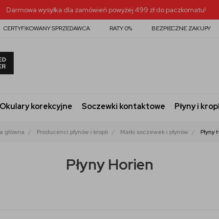
Darmowa wysyłka dla zamówień powyżej 499 zł do paczkomatu!
CERTYFIKOWANY SPRZEDAWCA
RATY 0%
BEZPIECZNE ZAKUPY
Okulary korekcyjne
Soczewki kontaktowe
Płyny i krop
a główna
Producenci płynów i kropli
Marki soczewek i płynów
Płyny 
Płyny Horien