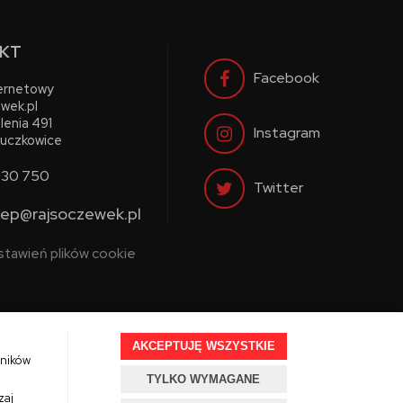
KT
Facebook
ternetowy
wek.pl
lenia 491
Instagram
uczkowice
730 750
Twitter
lep@rajsoczewek.pl
stawień plików cookie
AKCEPTUJĘ WSZYSTKIE
wników
TYLKO WYMAGANE
Projekt i oprogramowanie sklepu:
Ebexo.pl
zaj