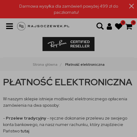
Darmowa wysyłka dla zamówień powyżej 499 zł do
paczkomatu!
0
0
Strona główna
Płatność elektroniczna
PŁATNOŚĆ ELEKTRONICZNA
W naszym sklepie istnieje możliwość elektronicznego opłacenia
zamówienia na dwa sposoby:
-
Przelew tradycyjny
- ręczne dokonanie przelewu ze swojego
konta bankowego, na nasz numer rachunku, który znajdziecie
Państwo
tutaj